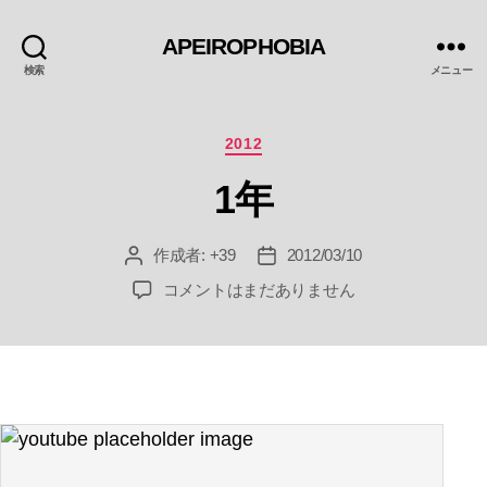
APEIROPHOBIA
検索
メニュー
カ
2012
テ
1年
ゴ
リ
ー
作成者:
+39
2012/03/10
投
投
稿
稿
1
コメントはまだありません
者
日
年
へ
の