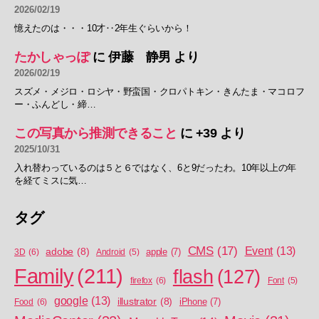
2026/02/19
憶えたのは・・・10才‥2年生ぐらいから！
たかしゃっぽ
に
伊藤 静男
より
2026/02/19
スズメ・メジロ・ロシヤ・野蛮国・クロパトキン・きんたま・マコロフ
ー・ふんどし・締…
この写真から推測できること
に
+39
より
2025/10/31
入れ替わっているのは５と６ではなく、6と9だったわ。10年以上の年
を経てミスに気…
タグ
CMS
(17)
Event
(13)
adobe
(8)
apple
(7)
3D
(6)
Android
(5)
Family
(211)
flash
(127)
firefox
(6)
Font
(5)
google
(13)
illustrator
(8)
iPhone
(7)
Food
(6)