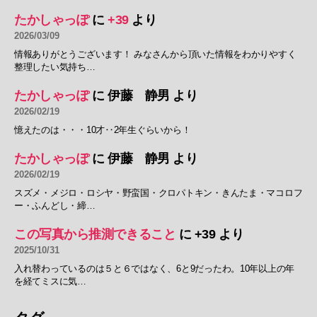
たかしゃっぽ
に
+39
より
2026/03/09
情報ありがとうございます！ みなさんから頂いた情報をわかりやすく
整理したい気持ち…
たかしゃっぽ
に
伊藤 静男
より
2026/02/19
憶えたのは・・・10才‥2年生ぐらいから！
たかしゃっぽ
に
伊藤 静男
より
2026/02/19
スズメ・メジロ・ロシヤ・野蛮国・クロパトキン・きんたま・マコロフ
ー・ふんどし・締…
この写真から推測できること
に
+39
より
2025/10/31
入れ替わっているのは５と６ではなく、6と9だったわ。10年以上の年
を経てミスに気…