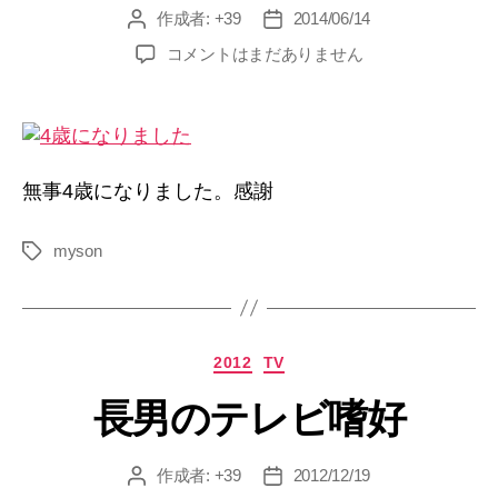
作成者:
+39
2014/06/14
投
投
稿
稿
4
コメントはまだありません
者
日
歳
へ
の
無事4歳になりました。感謝
myson
タ
グ
カ
2012
TV
テ
長男のテレビ嗜好
ゴ
リ
ー
作成者:
+39
2012/12/19
投
投