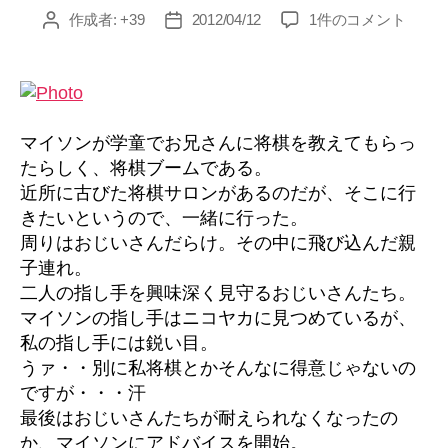
ー
将
作成者:
+39
2012/04/12
1件のコメント
投
投
棋
稿
稿
へ
者
日
の
マイソンが学童でお兄さんに将棋を教えてもらっ
たらしく、将棋ブームである。
近所に古びた将棋サロンがあるのだが、そこに行
きたいというので、一緒に行った。
周りはおじいさんだらけ。その中に飛び込んだ親
子連れ。
二人の指し手を興味深く見守るおじいさんたち。
マイソンの指し手はニコヤカに見つめているが、
私の指し手には鋭い目。
うァ・・別に私将棋とかそんなに得意じゃないの
ですが・・・汗
最後はおじいさんたちが耐えられなくなったの
か、マイソンにアドバイスを開始。