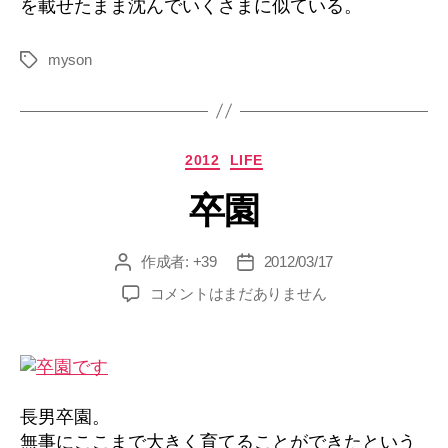
を載せたまま沈んでいくさまに似ている。
myson
タ
グ
カ
2012
LIFE
テ
卒園
ゴ
リ
ー
作成者:
+39
2012/03/17
投
投
稿
稿
卒
コメントはまだありません
者
日
園
へ
の
長男卒園。
無事にここまで大きく育てることができたという