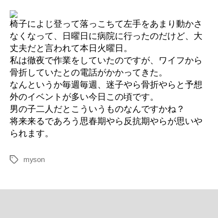
骨
折
へ
椅子によじ登って落っこちて左手をあまり動かさ
の
なくなって、日曜日に病院に行ったのだけど、大
丈夫だと言われて本日火曜日。
私は徹夜で作業をしていたのですが、ワイフから
骨折していたとの電話がかかってきた。
なんというか毎週毎週、迷子やら骨折やらと予想
外のイベントが多い今日この頃です。
男の子二人だとこういうものなんですかね？
将来来るであろう思春期やら反抗期やらが思いや
られます。
myson
タ
グ