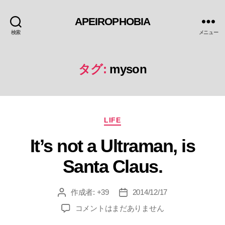
APEIROPHOBIA
検索
メニュー
タグ:
myson
カ
LIFE
テ
It’s not a Ultraman, is
ゴ
リ
Santa Claus.
ー
作成者:
+39
2014/12/17
投
投
稿
稿
It’s
コメントはまだありません
者
日
not