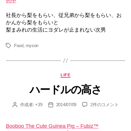
社長から梨をもらい、従兄弟から梨をもらい、お
かんから梨をもらいと
梨まみれの生活にヨダレが止まれない次男
Food
,
myson
タ
グ
カ
LIFE
テ
ハードルの高さ
ゴ
リ
ー
ハ
作成者:
+39
2014/07/09
2件のコメント
投
投
ー
稿
稿
ド
者
日
ル
Booboo The Cute Guinea Pig – Fubiz™
の