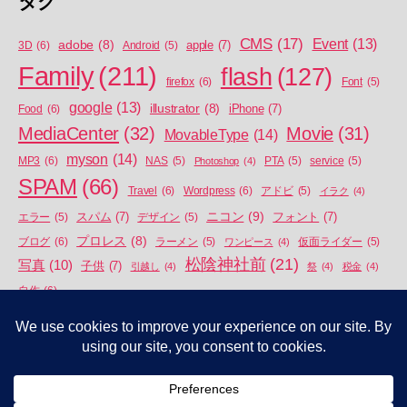
タグ
CMS
(17)
Event
(13)
adobe
(8)
apple
(7)
3D
(6)
Android
(5)
Family
(211)
flash
(127)
firefox
(6)
Font
(5)
google
(13)
illustrator
(8)
iPhone
(7)
Food
(6)
MediaCenter
(32)
Movie
(31)
MovableType
(14)
myson
(14)
MP3
(6)
NAS
(5)
Photoshop
(4)
PTA
(5)
service
(5)
SPAM
(66)
Travel
(6)
Wordpress
(6)
アドビ
(5)
イラク
(4)
ニコン
(9)
スパム
(7)
フォント
(7)
エラー
(5)
デザイン
(5)
プロレス
(8)
ブログ
(6)
ラーメン
(5)
ワンピース
(4)
仮面ライダー
(5)
松陰神社前
(21)
写真
(10)
子供
(7)
引越し
(4)
祭
(4)
税金
(4)
自作
(6)
© 2026年
APEIROPHOBIA
上
↑