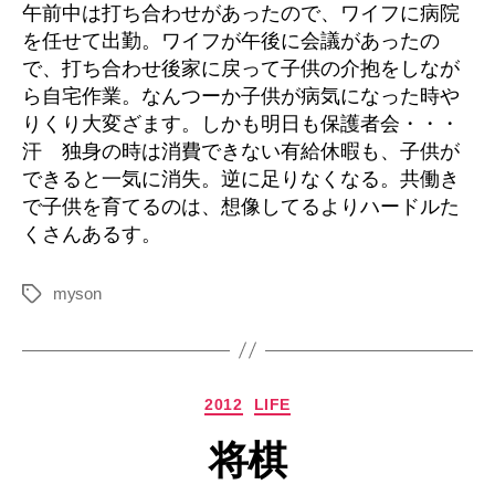
午前中は打ち合わせがあったので、ワイフに病院
を任せて出勤。ワイフが午後に会議があったの
で、打ち合わせ後家に戻って子供の介抱をしなが
ら自宅作業。なんつーか子供が病気になった時や
りくり大変ざます。しかも明日も保護者会・・・
汗 独身の時は消費できない有給休暇も、子供が
できると一気に消失。逆に足りなくなる。共働き
で子供を育てるのは、想像してるよりハードルた
くさんあるす。
myson
タ
グ
カ
2012
LIFE
テ
将棋
ゴ
リ