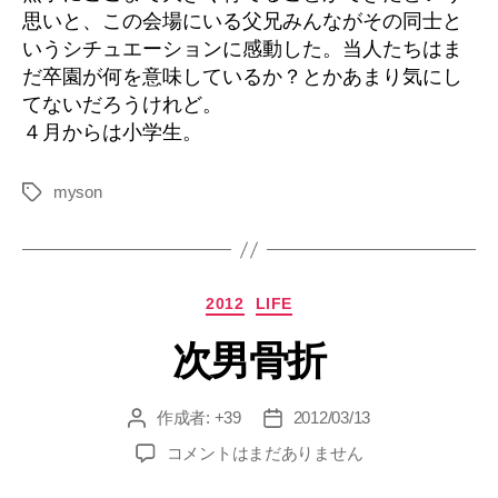
思いと、この会場にいる父兄みんながその同士と
いうシチュエーションに感動した。当人たちはま
だ卒園が何を意味しているか？とかあまり気にし
てないだろうけれど。
４月からは小学生。
myson
タ
グ
カ
2012
LIFE
テ
次男骨折
ゴ
リ
ー
作成者:
+39
2012/03/13
投
投
稿
稿
次
コメントはまだありません
者
日
男