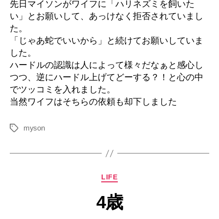
先日マイソンがワイフに「ハリネズミを飼いた
高
い」とお願いして、あっけなく拒否されていまし
さ
た。
へ
「じゃあ蛇でいいから」と続けてお願いしていま
の
した。
ハードルの認識は人によって様々だなぁと感心し
つつ、逆にハードル上げてどーする？！と心の中
でツッコミを入れました。
当然ワイフはそちらの依頼も却下しました
myson
タ
グ
カ
LIFE
テ
4歳
ゴ
リ
ー