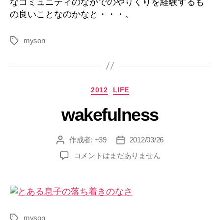
なコミュニティのなかでのやりくりを経験するも
の良いことなのかなと・・・。
myson
タ
グ
カ
2012
LIFE
テ
wakefulness
ゴ
リ
ー
作成者:
+39
2012/03/26
投
投
稿
稿
wakefulness
コメントはまだありません
者
日
へ
の
myson
タ