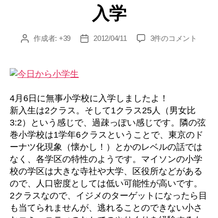
入学
ゴ
リ
ー
入
作成者:
+39
2012/04/11
3件のコメント
投
投
学
稿
稿
へ
者
日
の
4月6日に無事小学校に入学しましたよ！
新入生は2クラス。そして1クラス25人（男女比
3:2）という感じで、過疎っぽい感じです。隣の弦
巻小学校は1学年6クラスということで、東京のド
ーナツ化現象（懐かし！）とかのレベルの話では
なく、各学区の特性のようです。マイソンの小学
校の学区は大きな寺社や大学、区役所などがある
ので、人口密度としては低い可能性が高いです。
2クラスなので、イジメのターゲットになったら目
も当てられませんが、逃れることのできない小さ