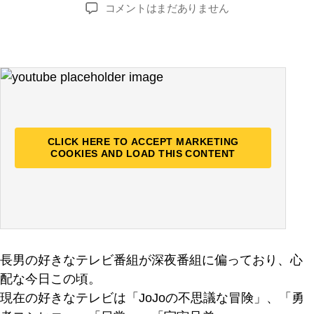
稿
稿
長
コメントはまだありません
者
日
男
の
テ
レ
ビ
嗜
好
へ
CLICK HERE TO ACCEPT MARKETING
の
COOKIES AND LOAD THIS CONTENT
長男の好きなテレビ番組が深夜番組に偏っており、心
配な今日この頃。
現在の好きなテレビは「JoJoの不思議な冒険」、「勇