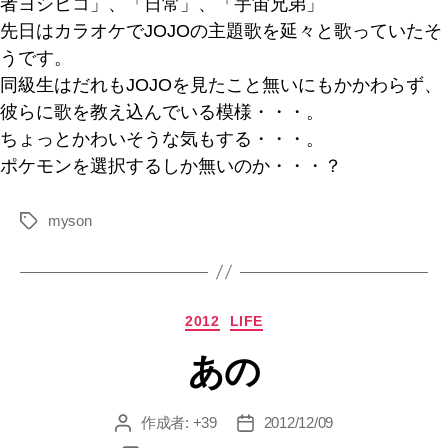
者ヨシヒコ」、「日常」、「宇宙兄弟」
先日はカラオケでJOJOの主題歌を延々と歌っていたそ
うです。
同級生はだれもJOJOを見たこと無いにもかかわらず、
彼らに歌を教え込んでいる模様・・・。
ちょっとかわいそうな気もする・・・。
ポケモンを選択するしか無いのか・・・？
myson
タ
グ
カ
2012
LIFE
テ
あの
ゴ
リ
ー
作成者:
+39
2012/12/09
投
投
稿
稿