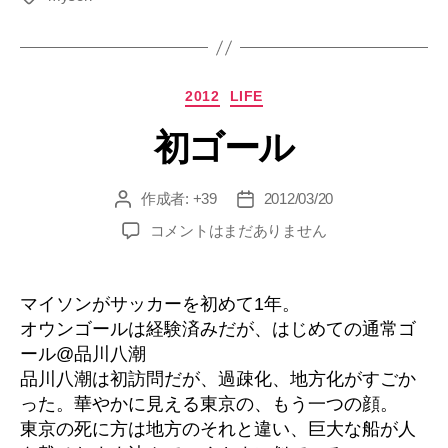
グ
カ
2012
LIFE
テ
初ゴール
ゴ
リ
ー
作成者:
+39
2012/03/20
投
投
稿
稿
初
コメントはまだありません
者
日
ゴ
ー
ル
マイソンがサッカーを初めて1年。
へ
オウンゴールは経験済みだが、はじめての通常ゴ
の
ール@品川八潮
品川八潮は初訪問だが、過疎化、地方化がすごか
った。華やかに見える東京の、もう一つの顔。
東京の死に方は地方のそれと違い、巨大な船が人