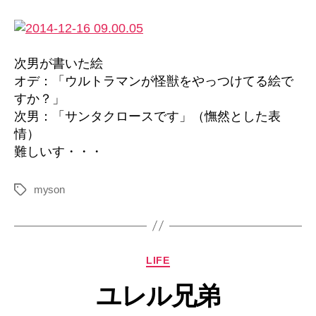
a
Ultraman,
is
Santa
次男が書いた絵
Claus.
オデ：「ウルトラマンが怪獣をやっつけてる絵で
へ
すか？」
の
次男：「サンタクロースです」（憮然とした表
情）
難しいす・・・
myson
タ
グ
カ
LIFE
テ
ユレル兄弟
ゴ
リ