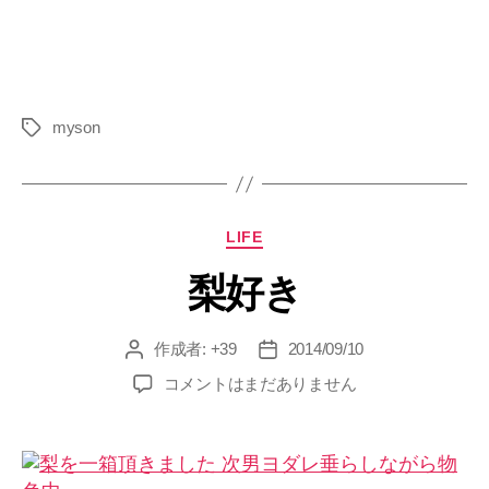
myson
タ
グ
カ
LIFE
テ
梨好き
ゴ
リ
ー
作成者:
+39
2014/09/10
投
投
稿
稿
梨
コメントはまだありません
者
日
好
き
へ
の