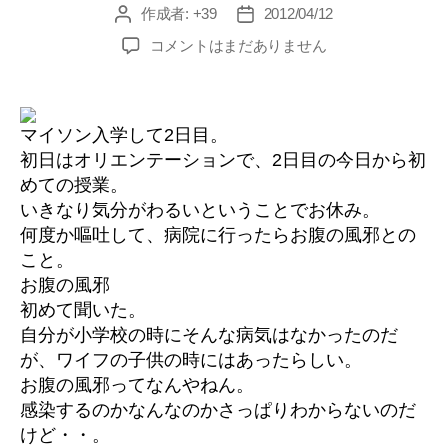
作成者:
+39
2012/04/12
投
投
稿
稿
お
コメントはまだありません
者
日
腹
の
風
邪
マイソン入学して2日目。
へ
初日はオリエンテーションで、2日目の今日から初
の
めての授業。
いきなり気分がわるいということでお休み。
何度か嘔吐して、病院に行ったらお腹の風邪との
こと。
お腹の風邪
初めて聞いた。
自分が小学校の時にそんな病気はなかったのだ
が、ワイフの子供の時にはあったらしい。
お腹の風邪ってなんやねん。
感染するのかなんなのかさっぱりわからないのだ
けど・・。