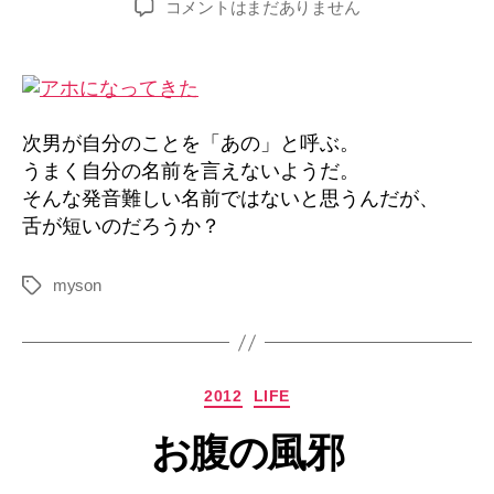
あ
コメントはまだありません
者
日
の
へ
の
次男が自分のことを「あの」と呼ぶ。
うまく自分の名前を言えないようだ。
そんな発音難しい名前ではないと思うんだが、
舌が短いのだろうか？
myson
タ
グ
カ
2012
LIFE
テ
お腹の風邪
ゴ
リ
ー