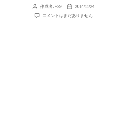
ー
作成者:
+39
2014/11/24
投
投
稿
稿
ユ
コメントはまだありません
者
日
レ
ル
兄
弟
へ
の