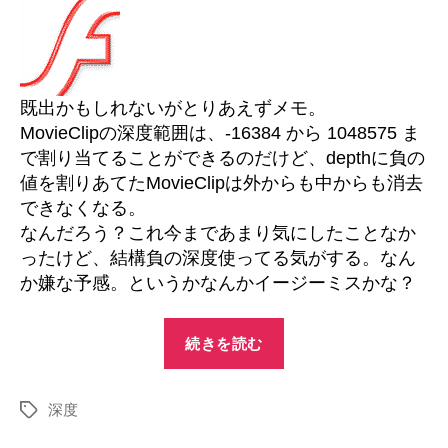
持
つ
MovieClip
の
既出かもしれないがとりあえずメモ。
remove
MovieClipの深度範囲は、-16384 から 1048575 ま
へ
の
で割り当てることができるのだけど、depthに負の
値を割りあてたMovieClipは外からも中からも消去
できなくなる。
なんだろう？これ今まであまり気にしたことなか
ったけど、結構負の深度使ってる気がする。なん
か嫌な予感。というかなんかイージーミスかな？
“負
続きを読む
の
depth
深度
を
タ
グ
持