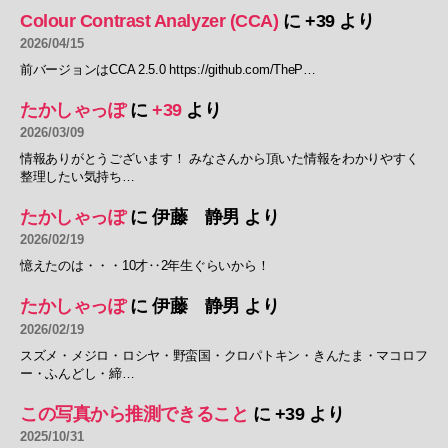
Colour Contrast Analyzer (CCA)
に
+39
より
2026/04/15
前バージョンはCCA 2.5.0 https://github.com/TheP…
たかしゃっぽ
に
+39
より
2026/03/09
情報ありがとうございます！ みなさんから頂いた情報をわかりやすく
整理したい気持ち…
たかしゃっぽ
に
伊藤 静男
より
2026/02/19
憶えたのは・・・10才‥2年生ぐらいから！
たかしゃっぽ
に
伊藤 静男
より
2026/02/19
スズメ・メジロ・ロシヤ・野蛮国・クロパトキン・きんたま・マコロフ
ー・ふんどし・締…
この写真から推測できること
に
+39
より
2025/10/31