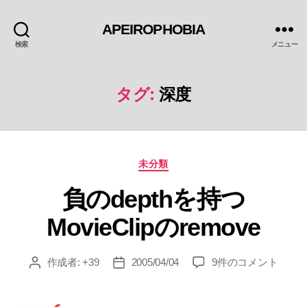
APEIROPHOBIA
検索
メニュー
タグ:
深度
カ
未分類
テ
負のdepthを持つ
ゴ
リ
MovieClipのremove
ー
負
作成者:
+39
2005/04/04
9件のコメント
投
投
の
稿
稿
depth
者
日
を