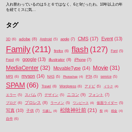
入れ替わっているのは５と６ではなく、6と9だったわ。10年以上の年
を経てミスに気…
タグ
CMS
(17)
Event
(13)
adobe
(8)
apple
(7)
3D
(6)
Android
(5)
Family
(211)
flash
(127)
firefox
(6)
Font
(5)
google
(13)
illustrator
(8)
iPhone
(7)
Food
(6)
MediaCenter
(32)
Movie
(31)
MovableType
(14)
myson
(14)
MP3
(6)
NAS
(5)
Photoshop
(4)
PTA
(5)
service
(5)
SPAM
(66)
Travel
(6)
Wordpress
(6)
アドビ
(5)
イラク
(4)
ニコン
(9)
スパム
(7)
フォント
(7)
エラー
(5)
デザイン
(5)
プロレス
(8)
ブログ
(6)
ラーメン
(5)
ワンピース
(4)
仮面ライダー
(5)
松陰神社前
(21)
写真
(10)
子供
(7)
引越し
(4)
祭
(4)
税金
(4)
自作
(6)