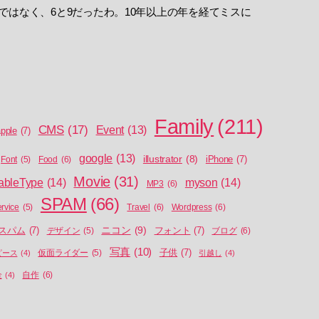
ではなく、6と9だったわ。10年以上の年を経てミスに
Family
(211)
CMS
(17)
Event
(13)
pple
(7)
google
(13)
illustrator
(8)
iPhone
(7)
Food
(6)
Font
(5)
Movie
(31)
ableType
(14)
myson
(14)
MP3
(6)
SPAM
(66)
Travel
(6)
Wordpress
(6)
ervice
(5)
ニコン
(9)
スパム
(7)
フォント
(7)
ブログ
(6)
デザイン
(5)
写真
(10)
子供
(7)
ピース
(4)
仮面ライダー
(5)
引越し
(4)
自作
(6)
金
(4)