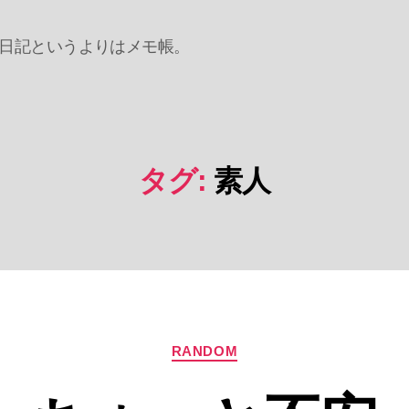
日記というよりはメモ帳。
タグ:
素人
カ
RANDOM
テ
ゴ
リ