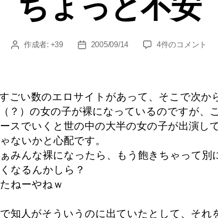
ちょっと不安
ー
ち
作成者:
+39
2005/09/14
4件のコメント
投
投
ょ
稿
稿
っ
者
日
と
不
すごい数のエロサイトがあって、そこで次か
安
（？）の女の子が裸になっているのですが、
へ
ースでいくと世の中の大半の女の子が出演し
の
ゃないかと心配です。
ぁみんな裸になったら、もう飽きちゃって別
くなるんかしら？
たねーやねｗ
で知人がそういうのに出ていたとして、それ