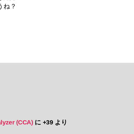
うね？
lyzer (CCA)
に
+39
より