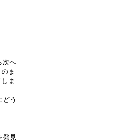
ら次へ
このま
てしま
にどう
を発見