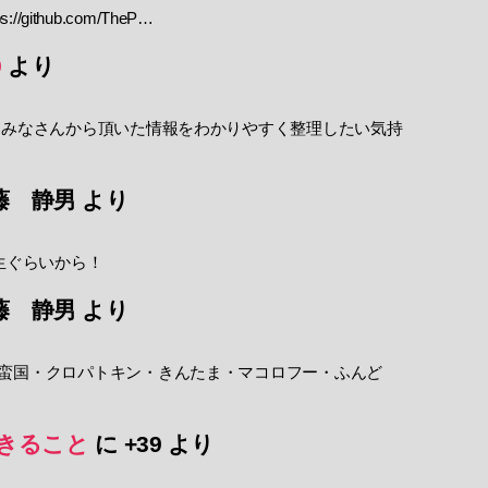
//github.com/TheP…
9
より
 みなさんから頂いた情報をわかりやすく整理したい気持
藤 静男
より
生ぐらいから！
藤 静男
より
蛮国・クロパトキン・きんたま・マコロフー・ふんど
きること
に
+39
より