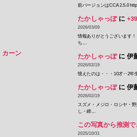
前バージョンはCCA 2.5.0 https:
たかしゃっぽ
に
+3
2026/03/09
情報ありがとうございます！
ち…
・カーン
たかしゃっぽ
に
伊
2026/02/19
憶えたのは・・・10才‥2年
たかしゃっぽ
に
伊
2026/02/19
スズメ・メジロ・ロシヤ・野
し・締…
この写真から推測で
2025/10/31