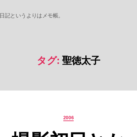
日記というよりはメモ帳。
タグ:
聖徳太子
カ
2006
テ
ゴ
リ