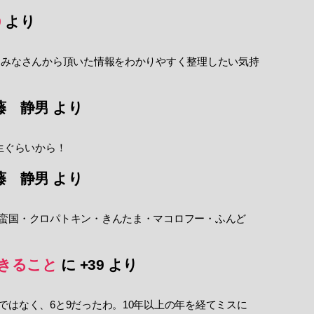
9
より
 みなさんから頂いた情報をわかりやすく整理したい気持
藤 静男
より
生ぐらいから！
藤 静男
より
蛮国・クロパトキン・きんたま・マコロフー・ふんど
きること
に
+39
より
ではなく、6と9だったわ。10年以上の年を経てミスに