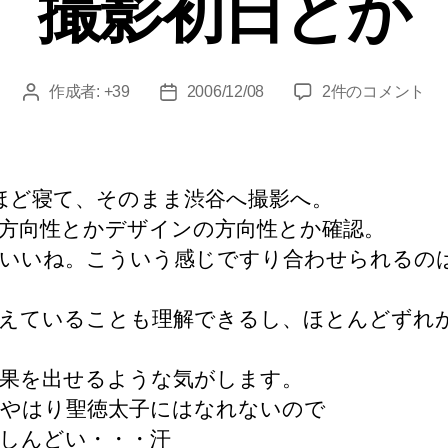
撮影初日とか
ー
撮
作成者:
+39
2006/12/08
2件のコメント
投
投
影
稿
稿
初
者
日
日
と
ほど寝て、そのまま渋谷へ撮影へ。
か
方向性とかデザインの方向性とか確認。
へ
いいね。こういう感じですり合わせられるの
の
えていることも理解できるし、ほとんどずれ
果を出せるような気がします。
やはり聖徳太子にはなれないので
しんどい・・・汗