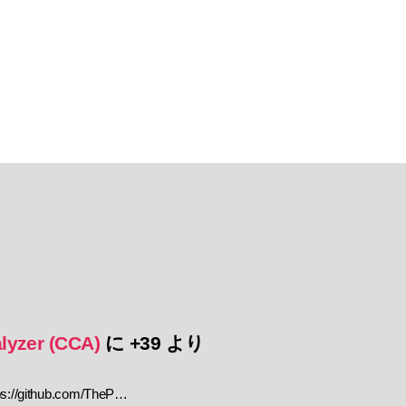
lyzer (CCA)
に
+39
より
//github.com/TheP…