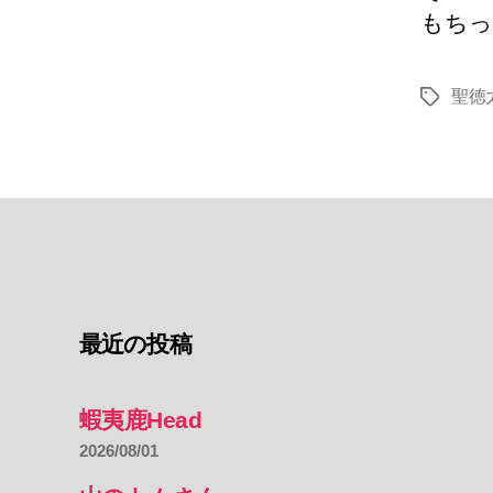
もちっ
聖徳
タ
グ
最近の投稿
蝦夷鹿Head
2026/08/01