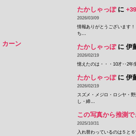
たかしゃっぽ
に
+3
2026/03/09
情報ありがとうございます！
ち…
・カーン
たかしゃっぽ
に
伊
2026/02/19
憶えたのは・・・10才‥2年
たかしゃっぽ
に
伊
2026/02/19
スズメ・メジロ・ロシヤ・野
し・締…
この写真から推測で
2025/10/31
入れ替わっているのは５と６