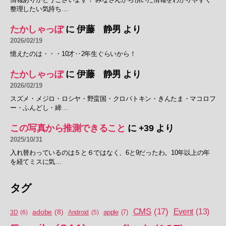
整理したい気持ち…
たかしゃっぽ
に
伊藤 静男
より
2026/02/19
憶えたのは・・・10才‥2年生ぐらいから！
たかしゃっぽ
に
伊藤 静男
より
2026/02/19
スズメ・メジロ・ロシヤ・野蛮国・クロパトキン・きんたま・マコロフ
ー・ふんどし・締…
この写真から推測できること
に
+39
より
2025/10/31
入れ替わっているのは５と６ではなく、6と9だったわ。10年以上の年
を経てミスに気…
タグ
CMS
(17)
Event
(13)
adobe
(8)
apple
(7)
3D
(6)
Android
(5)