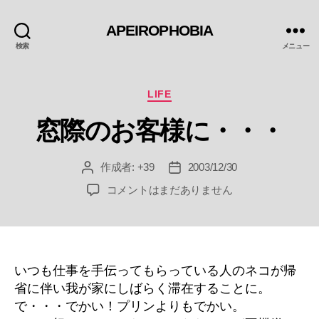
APEIROPHOBIA
検索
メニュー
カ
LIFE
テ
窓際のお客様に・・・
ゴ
リ
ー
作成者:
+39
2003/12/30
投
投
稿
稿
窓
コメントはまだありません
者
日
際
の
お
客
様
いつも仕事を手伝ってもらっている人のネコが帰
に・・・
省に伴い我が家にしばらく滞在することに。
へ
で・・・でかい！プリンよりもでかい。
の