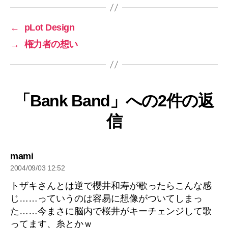
←
pLot Design
→
権力者の想い
「Bank Band」への2件の返
信
の
mami
発
2004/09/03 12:52
言:
トザキさんとは逆で櫻井和寿が歌ったらこんな感
じ……っていうのは容易に想像がついてしまっ
た……今まさに脳内で桜井がキーチェンジして歌
ってます、糸とかｗ