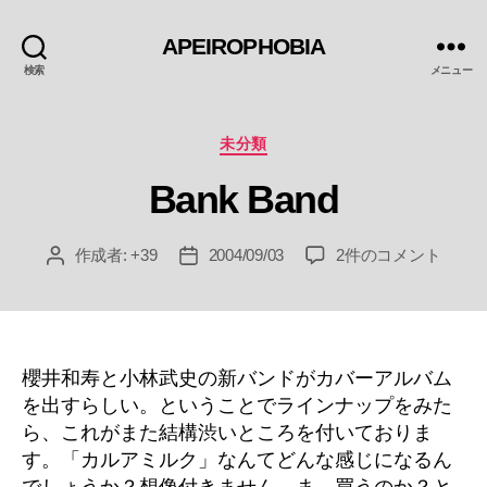
APEIROPHOBIA
検索
メニュー
カ
未分類
テ
Bank Band
ゴ
リ
ー
Bank
作成者:
+39
2004/09/03
2件のコメント
投
投
Band
稿
稿
へ
者
日
の
櫻井和寿と小林武史の新バンドがカバーアルバム
を出すらしい。ということでラインナップをみた
ら、これがまた結構渋いところを付いておりま
す。「カルアミルク」なんてどんな感じになるん
でしょうか？想像付きません。ま、買うのか？と