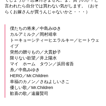
言われたら自分では買わない気がします。（おそ
らくお嫁さんが買うんじゃないかと・・・）
僕たちの将来／中島みゆき
カルアミルク／岡村靖幸
トーキョーシティーヒエラルキー／ヒートウェ
イブ
突然の贈りもの／大貫妙子
限りない欲望／井上陽水
マイ ホーム タウン／浜田省吾
糸／中島みゆき
HERO／Mr.Children
幸福のカノン／さねよしいさこ
優しい歌／Mr.Children
歓喜の歌／遠藤賢司