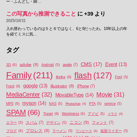
ー・ふんどし・締…
この写真から推測できること
に
+39
より
2025/10/31
入れ替わっているのは５と６ではなく、6と9だったわ。10年以上の年
を経てミスに気…
タグ
CMS
(17)
Event
(13)
adobe
(8)
apple
(7)
3D
(6)
Android
(5)
Family
(211)
flash
(127)
firefox
(6)
Font
(5)
google
(13)
illustrator
(8)
iPhone
(7)
Food
(6)
MediaCenter
(32)
Movie
(31)
MovableType
(14)
myson
(14)
MP3
(6)
NAS
(5)
Photoshop
(4)
PTA
(5)
service
(5)
SPAM
(66)
Travel
(6)
Wordpress
(6)
アドビ
(5)
イラク
(4)
ニコン
(9)
スパム
(7)
フォント
(7)
エラー
(5)
デザイン
(5)
プロレス
(8)
ブログ
(6)
ラーメン
(5)
ワンピース
(4)
仮面ライダー
(5)