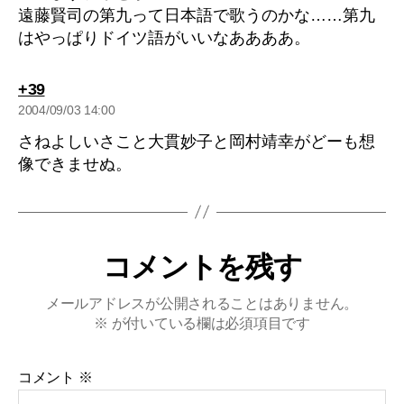
遠藤賢司の第九って日本語で歌うのかな……第九
はやっぱりドイツ語がいいなああああ。
の
+39
発
2004/09/03 14:00
言:
さねよしいさこと大貫妙子と岡村靖幸がどーも想
像できませぬ。
コメントを残す
メールアドレスが公開されることはありません。
※
が付いている欄は必須項目です
コメント
※