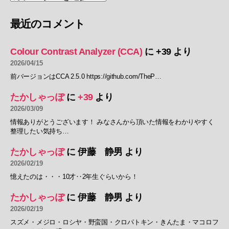
最近のコメント
Colour Contrast Analyzer (CCA)
に
+39
より
2026/04/15
前バージョンはCCA 2.5.0 https://github.com/TheP…
たかしゃっぽ
に
+39
より
2026/03/09
情報ありがとうございます！ みなさんから頂いた情報をわかりやすく
整理したい気持ち…
たかしゃっぽ
に
伊藤 静男
より
2026/02/19
憶えたのは・・・10才‥2年生ぐらいから！
たかしゃっぽ
に
伊藤 静男
より
2026/02/19
スズメ・メジロ・ロシヤ・野蛮国・クロパトキン・きんたま・マコロフ