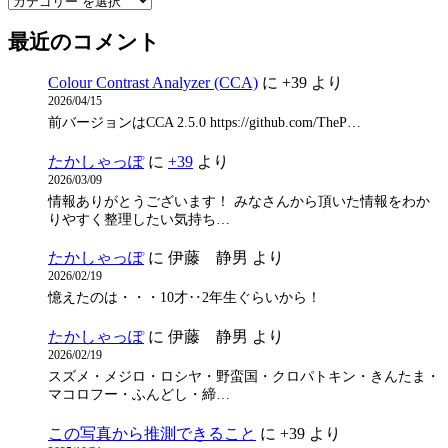
最近のコメント
Colour Contrast Analyzer (CCA)
に
+39
より
2026/04/15
前バージョンはCCA 2.5.0 https://github.com/TheP…
たかしゃっぽ
に
+39
より
2026/03/09
情報ありがとうございます！ みなさんから頂いた情報をわか
りやすく整理したい気持ち…
たかしゃっぽ
に
伊藤 静男
より
2026/02/19
憶えたのは・・・10才‥2年生ぐらいから！
たかしゃっぽ
に
伊藤 静男
より
2026/02/19
スズメ・メジロ・ロシヤ・野蛮国・クロパトキン・きんたま・
マコロフー・ふんどし・締…
この写真から推測できること
に
+39
より