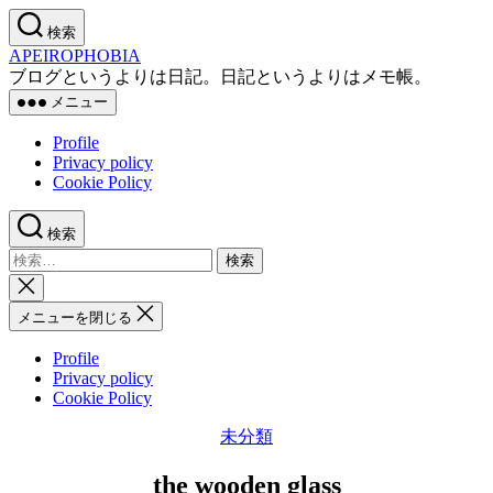
コ
検索
ン
APEIROPHOBIA
テ
ブログというよりは日記。日記というよりはメモ帳。
ン
メニュー
ツ
へ
Profile
ス
Privacy policy
キ
Cookie Policy
ッ
プ
検索
検
索
検
対
索
メニューを閉じる
象:
を
閉
Profile
じ
Privacy policy
る
Cookie Policy
カ
未分類
テ
the wooden glass
ゴ