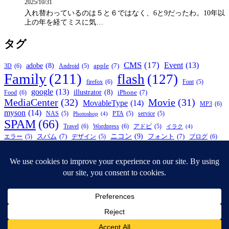
2025/10/31
入れ替わっているのは５と６ではなく、6と9だったわ。10年以
上の年を経てミスに気…
タグ
CMS
(17)
Event
(13)
adobe
(8)
apple
(7)
3D
(6)
Android
(5)
Family
(211)
flash
(127)
firefox
(6)
Font
(5)
google
(13)
illustrator
(8)
iPhone
(7)
Food
(6)
MediaCenter
(32)
Movie
(31)
MovableType
(14)
MP3
(6)
myson
(14)
NAS
(5)
PTA
(5)
service
(5)
Photoshop
(4)
SPAM
(66)
Travel
(6)
Wordpress
(6)
アドビ
(5)
イラク
(4)
ニコン
(9)
スパム
(7)
フォント
(7)
ブログ
(6)
エラー
(5)
デザイン
(5)
写真
(10)
プロレス
(8)
ラーメン
(5)
仮面ライダー
(5)
ワンピース
(4)
松陰神社前
(21)
子供
(7)
自作
(6)
引越し
(4)
祭
(4)
税金
(4)
© 2026年
APEIROPHOBIA
Privacy policy
Powered by WordPress