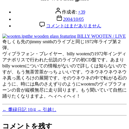
リ
ー
投
作成者:
+39
稿
投
2004/10/05
者
稿
the
コメントはまだありません
wooden
日
glass
the wooden glass featuring BILLY WOOTEN / LIVE
へ
奇しくも先のjimmy smithのライブと同じ1972年ライブ第２
の
弾。
ヴィブラフォン・プレイヤー、billy wootenの1972年インディ
アナポリスで行われた伝説のライブの初CD盤です。あまり
billy wootenについての情報がないので詳しくは知らないので
すが、もう無茶苦茶かっちょいいです。ウネウネウネウネウ
ネ真っ黒くろけの展開です。そのウネウネの中で転がる石の
ように、時には鳥のさえずりのようにwootenのヴィブラフォ
ーンの音が縦横無尽に走り回ります。もう聞いていて自然に
踊りたくなりますよ。ヘィヘィヘィ！
←
耄碌日記 10/4
→
引越し
コメントを残す