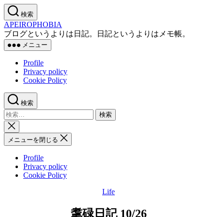
コ
検索
ン
APEIROPHOBIA
テ
ブログというよりは日記。日記というよりはメモ帳。
ン
メニュー
ツ
へ
Profile
ス
Privacy policy
キ
Cookie Policy
ッ
プ
検索
検
索
検
対
索
メニューを閉じる
象:
を
閉
Profile
じ
Privacy policy
る
Cookie Policy
Life
カ
テ
耄碌日記 10/26
ゴ