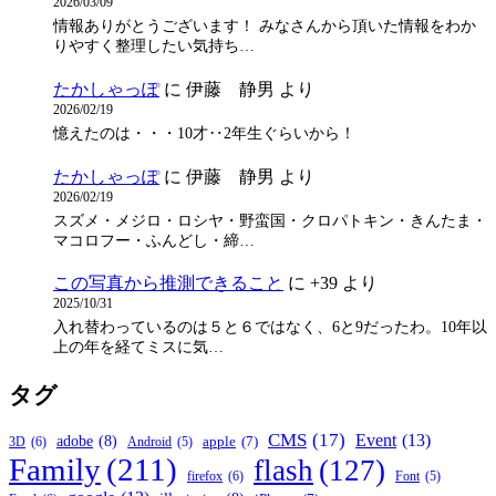
2026/03/09
情報ありがとうございます！ みなさんから頂いた情報をわか
りやすく整理したい気持ち…
たかしゃっぽ
に
伊藤 静男
より
2026/02/19
憶えたのは・・・10才‥2年生ぐらいから！
たかしゃっぽ
に
伊藤 静男
より
2026/02/19
スズメ・メジロ・ロシヤ・野蛮国・クロパトキン・きんたま・
マコロフー・ふんどし・締…
この写真から推測できること
に
+39
より
2025/10/31
入れ替わっているのは５と６ではなく、6と9だったわ。10年以
上の年を経てミスに気…
タグ
CMS
(17)
Event
(13)
adobe
(8)
apple
(7)
3D
(6)
Android
(5)
Family
(211)
flash
(127)
firefox
(6)
Font
(5)