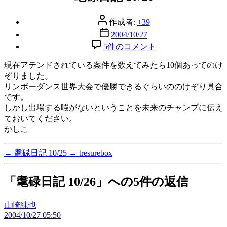
リ
ー
投
作成者:
+39
稿
投
2004/10/27
者
稿
耄
5件のコメント
日
碌
現在アテンドされている案件を数えてみたら10個あってのけ
日
ぞりました。
記
10/26
リンボーダンス世界大会で優勝できるぐらいののけぞり具合
へ
です。
の
しかし出場する暇がないということを未来のチャンプに伝え
ておいてください。
かしこ
←
耄碌日記 10/25
→
tresurebox
「耄碌日記 10/26」への5件の返信
の
山崎純也
2004/10/27 05:50
発
言: