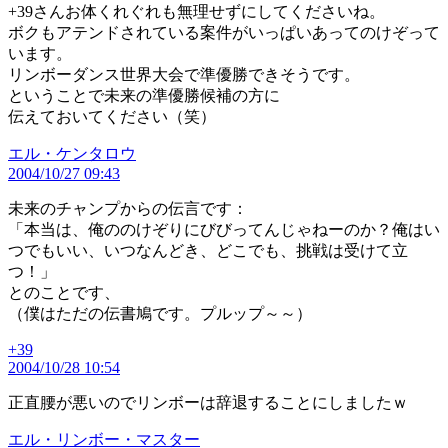
+39さんお体くれぐれも無理せずにしてくださいね。
ボクもアテンドされている案件がいっぱいあってのけぞって
います。
リンボーダンス世界大会で準優勝できそうです。
ということで未来の準優勝候補の方に
伝えておいてください（笑）
の
エル・ケンタロウ
2004/10/27 09:43
発
言:
未来のチャンプからの伝言です：
「本当は、俺ののけぞりにびびってんじゃねーのか？俺はい
つでもいい、いつなんどき、どこでも、挑戦は受けて立
つ！」
とのことです、
（僕はただの伝書鳩です。プルップ～～）
+39
の
2004/10/28 10:54
発
言:
正直腰が悪いのでリンボーは辞退することにしましたｗ
の
エル・リンボー・マスター