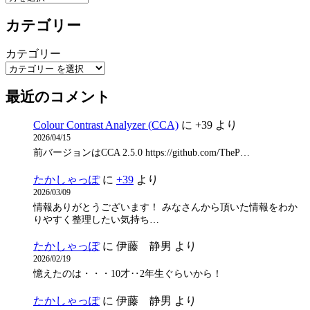
カテゴリー
カテゴリー
最近のコメント
Colour Contrast Analyzer (CCA)
に
+39
より
2026/04/15
前バージョンはCCA 2.5.0 https://github.com/TheP…
たかしゃっぽ
に
+39
より
2026/03/09
情報ありがとうございます！ みなさんから頂いた情報をわか
りやすく整理したい気持ち…
たかしゃっぽ
に
伊藤 静男
より
2026/02/19
憶えたのは・・・10才‥2年生ぐらいから！
たかしゃっぽ
に
伊藤 静男
より