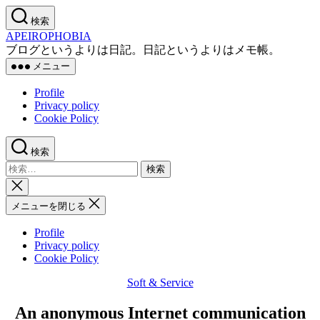
コ
検索
ン
APEIROPHOBIA
テ
ブログというよりは日記。日記というよりはメモ帳。
ン
メニュー
ツ
へ
Profile
ス
Privacy policy
キ
Cookie Policy
ッ
プ
検索
検
索
検
対
索
メニューを閉じる
象:
を
閉
Profile
じ
Privacy policy
る
Cookie Policy
Soft & Service
カ
テ
An anonymous Internet communication
ゴ