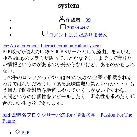
リ
system
ー
投
作成者:
+39
稿
投
2005/04/07
者
稿
An
コメントはまだありません
anonymous
日
Internet
tor: An anonymous Internet communication system
communication
P2P形式で他人のPCをSOCKSサーバとして経由。まぁいわ
system
ゆるwinnyのブラウザ版ってことかな？ここまでして守りた
へ
い情報というのがあるのか分からないけど、あるのかもしれ
の
ない。
この手のロジックってやっぱMSなんかの企業で推奨される
わけではないだろうし（ある意味自殺行為というか・・）も
う個人で防衛対策を地道にやっていくしかないですわな。
人間というのは個性をアピールしたり、匿名性を求めたり都
合のいい生き物であります。
ref:P2P匿名プロクシサーバのTor / 情報考学 Passion For The
Future
タ
P2P