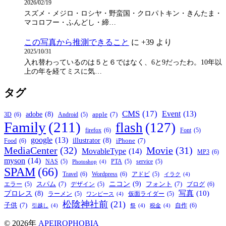
2026/02/19
スズメ・メジロ・ロシヤ・野蛮国・クロパトキン・きんたま・
マコロフー・ふんどし・締…
この写真から推測できること
に
+39
より
2025/10/31
入れ替わっているのは５と６ではなく、6と9だったわ。10年以
上の年を経てミスに気…
タグ
CMS
(17)
Event
(13)
adobe
(8)
apple
(7)
3D
(6)
Android
(5)
Family
(211)
flash
(127)
firefox
(6)
Font
(5)
google
(13)
illustrator
(8)
iPhone
(7)
Food
(6)
MediaCenter
(32)
Movie
(31)
MovableType
(14)
MP3
(6)
myson
(14)
NAS
(5)
PTA
(5)
service
(5)
Photoshop
(4)
SPAM
(66)
Travel
(6)
Wordpress
(6)
アドビ
(5)
イラク
(4)
ニコン
(9)
スパム
(7)
フォント
(7)
ブログ
(6)
エラー
(5)
デザイン
(5)
写真
(10)
プロレス
(8)
ラーメン
(5)
仮面ライダー
(5)
ワンピース
(4)
松陰神社前
(21)
子供
(7)
自作
(6)
引越し
(4)
祭
(4)
税金
(4)
© 2026年
APEIROPHOBIA