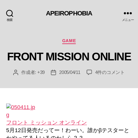
APEIROPHOBIA
検索
メニュー
カ
GAME
テ
FRONT MISSION ONLINE
ゴ
リ
ー
FRONT
作成者:
+39
2005/04/11
4件のコメント
投
投
MISSION
稿
稿
ONLINE
者
日
へ
の
フロント ミッション オンライン
5月12日発売だってー！わーい。誰かβテスターと
かやってる人いるのかしら？？