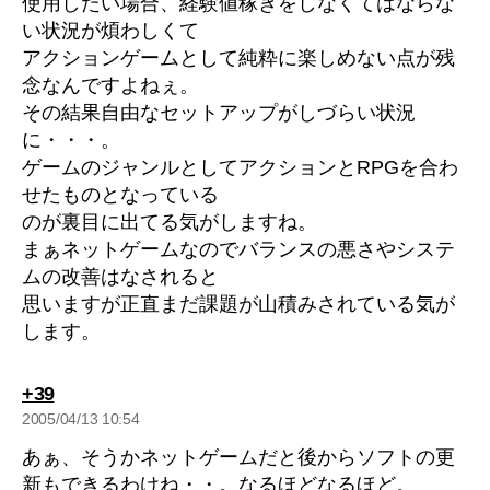
使用したい場合、経験値稼ぎをしなくてはならな
い状況が煩わしくて
アクションゲームとして純粋に楽しめない点が残
念なんですよねぇ。
その結果自由なセットアップがしづらい状況
に・・・。
ゲームのジャンルとしてアクションとRPGを合わ
せたものとなっている
のが裏目に出てる気がしますね。
まぁネットゲームなのでバランスの悪さやシステ
ムの改善はなされると
思いますが正直まだ課題が山積みされている気が
します。
の
+39
発
2005/04/13 10:54
言:
あぁ、そうかネットゲームだと後からソフトの更
新もできるわけね・・。なるほどなるほど。