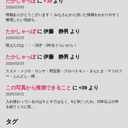
たかしゃっぽ
に
+39
より
2026/03/09
情報ありがとうございます！ みなさんから頂いた情報をわかりやすく
整理したい気持ち…
たかしゃっぽ
に
伊藤 静男
より
2026/02/19
憶えたのは・・・10才‥2年生ぐらいから！
たかしゃっぽ
に
伊藤 静男
より
2026/02/19
スズメ・メジロ・ロシヤ・野蛮国・クロパトキン・きんたま・マコロフ
ー・ふんどし・締…
この写真から推測できること
に
+39
より
2025/10/31
入れ替わっているのは５と６ではなく、6と9だったわ。10年以上の年
を経てミスに気…
タグ