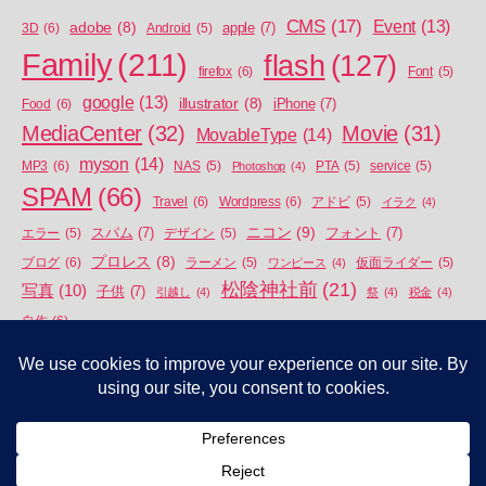
CMS
(17)
Event
(13)
adobe
(8)
apple
(7)
3D
(6)
Android
(5)
Family
(211)
flash
(127)
firefox
(6)
Font
(5)
google
(13)
illustrator
(8)
iPhone
(7)
Food
(6)
MediaCenter
(32)
Movie
(31)
MovableType
(14)
myson
(14)
MP3
(6)
NAS
(5)
Photoshop
(4)
PTA
(5)
service
(5)
SPAM
(66)
Travel
(6)
Wordpress
(6)
アドビ
(5)
イラク
(4)
ニコン
(9)
スパム
(7)
フォント
(7)
エラー
(5)
デザイン
(5)
プロレス
(8)
ブログ
(6)
ラーメン
(5)
ワンピース
(4)
仮面ライダー
(5)
松陰神社前
(21)
写真
(10)
子供
(7)
引越し
(4)
祭
(4)
税金
(4)
自作
(6)
© 2026年
APEIROPHOBIA
上
↑
Privacy policy