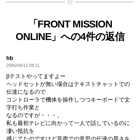
「FRONT MISSION
ONLINE」への4件の返信
の
hb
発
2005/04/12 08:11
言:
βテストやってますよー
ヘッドセットが無い場合はテキストチャットでの
伝達になるので
コントローラで機体を操作しつつキーボードで文
字打ち作業と
なるのですが・・・。
私も最初テレビに向かって一人で話しているのに
凄い抵抗を
感じてたのですけど音声での意思の伝達の早さを