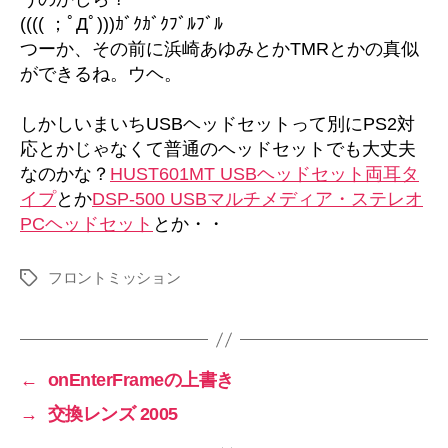
(((( ；ﾟДﾟ)))ｶﾞｸｶﾞｸﾌﾞﾙﾌﾞﾙ
つーか、その前に浜崎あゆみとかTMRとかの真似
ができるね。ウヘ。
しかしいまいちUSBヘッドセットって別にPS2対
応とかじゃなくて普通のヘッドセットでも大丈夫
なのかな？
HUST601MT USBヘッドセット両耳タ
イプ
とか
DSP-500 USBマルチメディア・ステレオ
PCヘッドセット
とか・・
フロントミッション
タ
グ
←
onEnterFrameの上書き
→
交換レンズ 2005