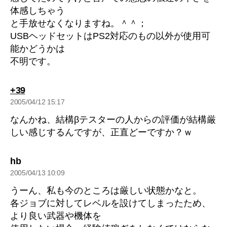
体感しちゃう
と手放せなくなりますね。＾＾；
USBヘッドセットはPS2対応のもの以外が使用可
能かどうかは
不明です。
の
+39
発
2005/04/12 15:17
言:
なんかね、結構βテスターの人からの評価が結構厳
しい感じするんですが、正直どーですか？ｗ
の
hb
発
2005/04/13 10:09
言:
うーん、私も今のところは厳しい状態かなと。
各ジョブに対してレベルを設けてしまったため、
より良い武器や機体を