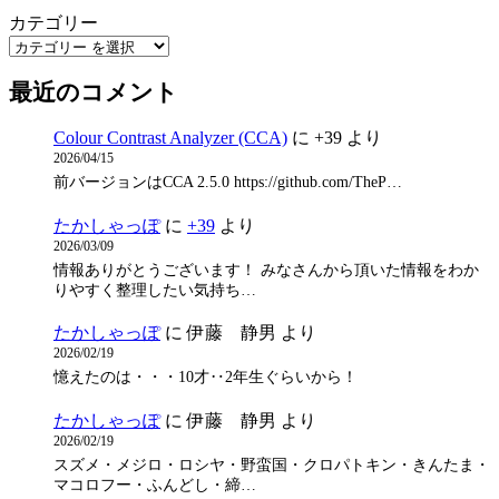
カテゴリー
最近のコメント
Colour Contrast Analyzer (CCA)
に
+39
より
2026/04/15
前バージョンはCCA 2.5.0 https://github.com/TheP…
たかしゃっぽ
に
+39
より
2026/03/09
情報ありがとうございます！ みなさんから頂いた情報をわか
りやすく整理したい気持ち…
たかしゃっぽ
に
伊藤 静男
より
2026/02/19
憶えたのは・・・10才‥2年生ぐらいから！
たかしゃっぽ
に
伊藤 静男
より
2026/02/19
スズメ・メジロ・ロシヤ・野蛮国・クロパトキン・きんたま・
マコロフー・ふんどし・締…