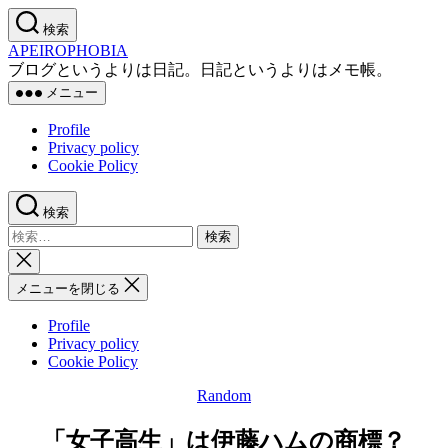
コ
検索
ン
APEIROPHOBIA
テ
ブログというよりは日記。日記というよりはメモ帳。
ン
メニュー
ツ
へ
Profile
ス
Privacy policy
キ
Cookie Policy
ッ
プ
検索
検
索
検
対
索
メニューを閉じる
象:
を
閉
Profile
じ
Privacy policy
る
Cookie Policy
Random
カ
テ
「女子高生」は伊藤ハムの商標？
ゴ