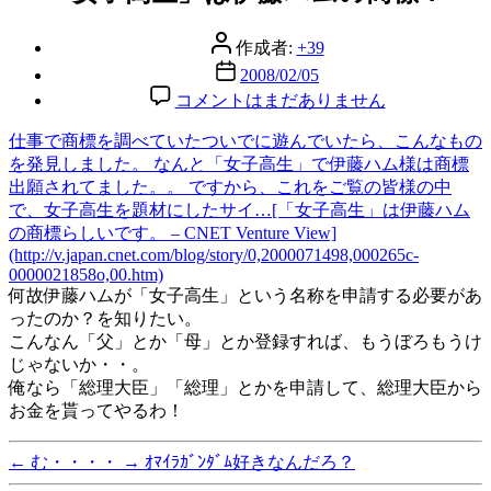
リ
ー
投
作成者:
+39
稿
投
2008/02/05
者
稿
「女
コメントはまだありません
日
子
仕事で商標を調べていたついでに遊んでいたら、こんなもの
高
を発見しました。 なんと「女子高生」で伊藤ハム様は商標
生」
出願されてました。。 ですから、これをご覧の皆様の中
は
で、女子高生を題材にしたサイ…[「女子高生」は伊藤ハム
伊
の商標らしいです。 – CNET Venture View]
藤
(http://v.japan.cnet.com/blog/story/0,2000071498,000265c-
ハ
0000021858o,00.htm)
ム
何故伊藤ハムが「女子高生」という名称を申請する必要があ
の
ったのか？を知りたい。
商
こんなん「父」とか「母」とか登録すれば、もうぼろもうけ
標？
じゃないか・・。
へ
俺なら「総理大臣」「総理」とかを申請して、総理大臣から
の
お金を貰ってやるわ！
←
む・・・・
→
ｵﾏｲﾗｶﾞﾝﾀﾞﾑ好きなんだろ？