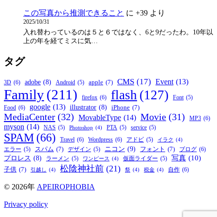
この写真から推測できること
に
+39
より
2025/10/31
入れ替わっているのは５と６ではなく、6と9だったわ。10年以
上の年を経てミスに気…
タグ
CMS
(17)
Event
(13)
adobe
(8)
apple
(7)
3D
(6)
Android
(5)
Family
(211)
flash
(127)
firefox
(6)
Font
(5)
google
(13)
illustrator
(8)
iPhone
(7)
Food
(6)
MediaCenter
(32)
Movie
(31)
MovableType
(14)
MP3
(6)
myson
(14)
NAS
(5)
PTA
(5)
service
(5)
Photoshop
(4)
SPAM
(66)
Travel
(6)
Wordpress
(6)
アドビ
(5)
イラク
(4)
ニコン
(9)
スパム
(7)
フォント
(7)
ブログ
(6)
エラー
(5)
デザイン
(5)
写真
(10)
プロレス
(8)
ラーメン
(5)
仮面ライダー
(5)
ワンピース
(4)
松陰神社前
(21)
子供
(7)
自作
(6)
引越し
(4)
祭
(4)
税金
(4)
© 2026年
APEIROPHOBIA
Privacy policy