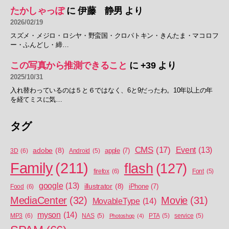
たかしゃっぽ
に
伊藤 静男
より
2026/02/19
スズメ・メジロ・ロシヤ・野蛮国・クロパトキン・きんたま・マコロフ
ー・ふんどし・締…
この写真から推測できること
に
+39
より
2025/10/31
入れ替わっているのは５と６ではなく、6と9だったわ。10年以上の年
を経てミスに気…
タグ
CMS
(17)
Event
(13)
adobe
(8)
apple
(7)
3D
(6)
Android
(5)
Family
(211)
flash
(127)
firefox
(6)
Font
(5)
google
(13)
illustrator
(8)
iPhone
(7)
Food
(6)
MediaCenter
(32)
Movie
(31)
MovableType
(14)
myson
(14)
MP3
(6)
NAS
(5)
Photoshop
(4)
PTA
(5)
service
(5)