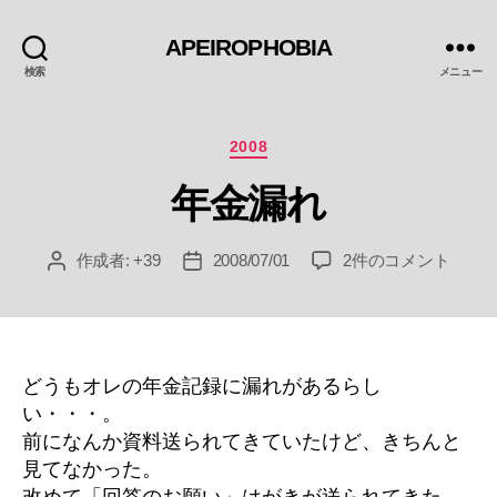
APEIROPHOBIA
検索
メニュー
カ
2008
テ
年金漏れ
ゴ
リ
ー
年
作成者:
+39
2008/07/01
2件のコメント
投
投
金
稿
稿
漏
者
日
れ
へ
の
どうもオレの年金記録に漏れがあるらし
い・・・。
前になんか資料送られてきていたけど、きちんと
見てなかった。
改めて「回答のお願い」はがきが送られてきた。