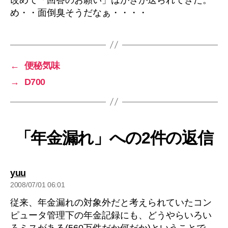
め・・面倒臭そうだなぁ・・・・
←
便秘気味
→
D700
「年金漏れ」への2件の返信
の
yuu
発
2008/07/01 06:01
言:
従来、年金漏れの対象外だと考えられていたコン
ピュータ管理下の年金記録にも、どうやらいろい
ろミスがある(560万件だか何だか)ということで、