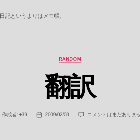
日記というよりはメモ帳。
カ
RANDOM
テ
ゴ
翻訳
リ
ー
翻
作成者:
+39
2009/02/08
コメントはまだありま
投
投
訳
稿
稿
へ
者
日
の