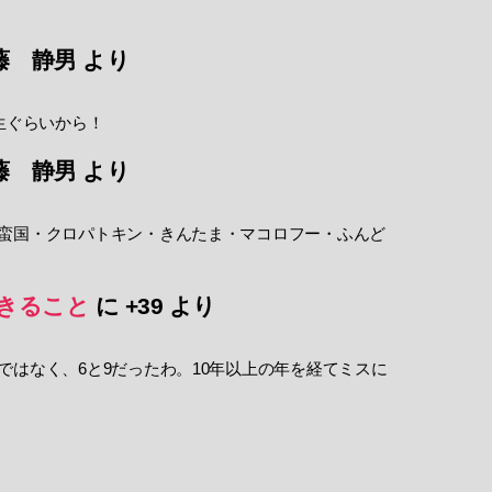
藤 静男
より
生ぐらいから！
藤 静男
より
蛮国・クロパトキン・きんたま・マコロフー・ふんど
きること
に
+39
より
ではなく、6と9だったわ。10年以上の年を経てミスに