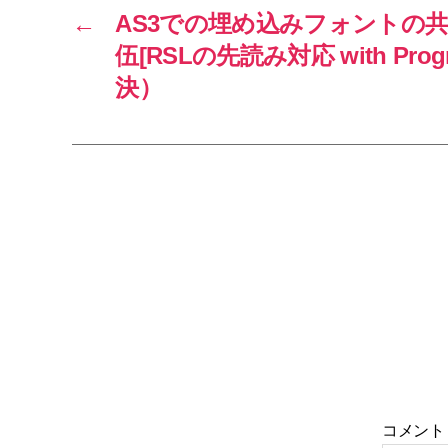
←
AS3での埋め込みフォントの
伍[RSLの先読み対応 with Prog
決）
コメン