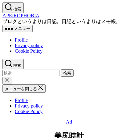
コ
検索
ン
APEIROPHOBIA
テ
ブログというよりは日記。日記というよりはメモ帳。
ン
メニュー
ツ
へ
Profile
ス
Privacy policy
キ
Cookie Policy
ッ
プ
検索
検
索
検
対
索
メニューを閉じる
象:
を
閉
Profile
じ
Privacy policy
る
Cookie Policy
Ad
カ
テ
美尻時計
ゴ