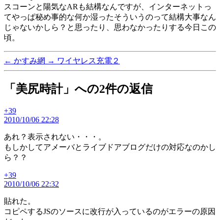
スコーンと陽気なARも結構なんですが、インターネットっ
てやっぱ秘め事的な何か湿ったそういうのって結構大事なん
じゃないかしら？と思ったり、思わなかったりする今日この
頃。
←
かすみ網
→
ワイヤレス充電２
「美尻時計」への2件の返信
+39
の
2010/10/06 22:28
発
言:
あれ？表示されない・・・。
もしかしてアメーバとライブドアブログだけの対応なのかし
ら？？
+39
の
2010/10/06 22:32
発
言:
貼れた。
コピペするJSのソースに改行が入っているのがエラーの原因