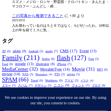
スズメ・メジロ・ロシヤ・野蛮国・クロパトキン・きんたま・
マコロフー・ふんどし・締…
この写真から推測できること
に
+39
より
2025/10/31
入れ替わっているのは５と６ではなく、6と9だったわ。10年以
上の年を経てミスに気…
タグ
CMS
(17)
Event
(13)
adobe
(8)
apple
(7)
3D
(6)
Android
(5)
Family
(211)
flash
(127)
firefox
(6)
Font
(5)
google
(13)
illustrator
(8)
iPhone
(7)
Food
(6)
MediaCenter
(32)
Movie
(31)
MovableType
(14)
MP3
(6)
myson
(14)
NAS
(5)
PTA
(5)
service
(5)
Photoshop
(4)
SPAM
(66)
Travel
(6)
Wordpress
(6)
アドビ
(5)
イラク
(4)
ニコン
(9)
スパム
(7)
フォント
(7)
ブログ
(6)
エラー
(5)
デザイン
(5)
写真
(10)
プロレス
(8)
ラーメン
(5)
仮面ライダー
(5)
ワンピース
(4)
松陰神社前
(21)
子供
(7)
自作
(6)
引越し
(4)
祭
(4)
税金
(4)
© 2026年
APEIROPHOBIA