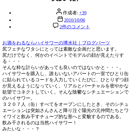
リ
ー
投
作成者:
+39
稿
投
2010/10/06
者
稿
美
2件のコメント
日
尻
時
お酒をわるならハイサワーの博水社｜ブログパーツ
計
尻フェチなワタシにとっては素敵な企画だと思います。
へ
尻だけでなく、何かのイベントでモデルの顔が見えたりす
の
る・・・
そんな粋な計らいがあっても良いのではないかと・・・。
ハイサワーを購入し、誰もいないアパートの一室でひとり缶
に貼られているコードを入力していくたびに、ひとりずつ顔
が見えるようになっていく。リアルとバーチャルを密やかな
欲望でコネクトしていく。そんな陰鬱なシチュエーションで
のハイサワー。
３２０７人（缶）すべてをオープンにしたとき、そのシチュ
エーションは突如さんさんと降り注ぐ陽光の元仲間たちとワ
イワイと飲み干すチューブ的な形へと変貌するのである。
飲み干されるのは当然ハイサワー！
みたいな・・・？