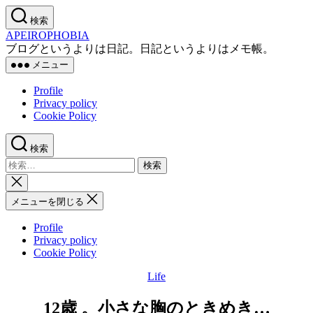
コ
検索
ン
APEIROPHOBIA
テ
ブログというよりは日記。日記というよりはメモ帳。
ン
メニュー
ツ
へ
Profile
ス
Privacy policy
キ
Cookie Policy
ッ
プ
検索
検
索
検
対
索
メニューを閉じる
象:
を
閉
Profile
じ
Privacy policy
る
Cookie Policy
Life
カ
テ
12歳 。小さな胸のときめき…
ゴ