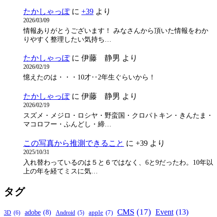
たかしゃっぽ
に
+39
より
2026/03/09
情報ありがとうございます！ みなさんから頂いた情報をわか
りやすく整理したい気持ち…
たかしゃっぽ
に
伊藤 静男
より
2026/02/19
憶えたのは・・・10才‥2年生ぐらいから！
たかしゃっぽ
に
伊藤 静男
より
2026/02/19
スズメ・メジロ・ロシヤ・野蛮国・クロパトキン・きんたま・
マコロフー・ふんどし・締…
この写真から推測できること
に
+39
より
2025/10/31
入れ替わっているのは５と６ではなく、6と9だったわ。10年以
上の年を経てミスに気…
タグ
CMS
(17)
Event
(13)
adobe
(8)
apple
(7)
3D
(6)
Android
(5)