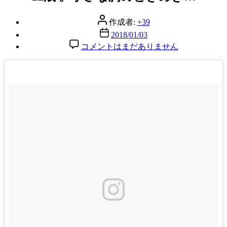
リ
ー
投
作成者:
+39
稿
投
2018/01/03
者
稿
12
コメントはまだありません
歳
日
。
小
さ
な
胸
の
と
き
め
き…
へ
の