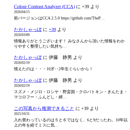
Colour Contrast Analyzer (CCA)
に
+39
より
2026/04/15
前バージョンはCCA 2.5.0 https://github.com/TheP…
たかしゃっぽ
に
+39
より
2026/03/09
情報ありがとうございます！ みなさんから頂いた情報をわか
りやすく整理したい気持ち…
たかしゃっぽ
に
伊藤 静男
より
2026/02/19
憶えたのは・・・10才‥2年生ぐらいから！
たかしゃっぽ
に
伊藤 静男
より
2026/02/19
スズメ・メジロ・ロシヤ・野蛮国・クロパトキン・きんたま・
マコロフー・ふんどし・締…
この写真から推測できること
に
+39
より
2025/10/31
入れ替わっているのは５と６ではなく、6と9だったわ。10年以
上の年を経てミスに気…