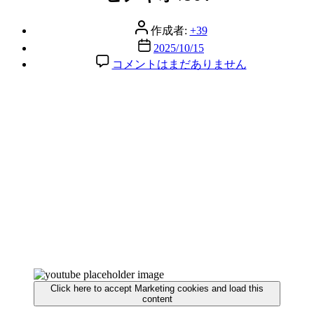
リ
ー
投
作成者:
+39
稿
投
2025/10/15
者
稿
ピ
コメントはまだありません
日
ノ
キ
オ
√964
へ
の
Click here to accept Marketing cookies and load this
content