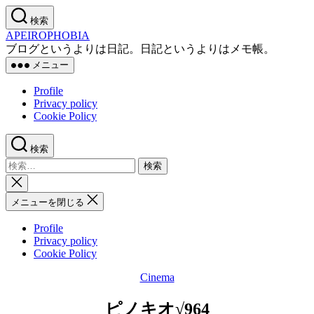
コ
検索
ン
APEIROPHOBIA
テ
ブログというよりは日記。日記というよりはメモ帳。
ン
メニュー
ツ
へ
Profile
ス
Privacy policy
キ
Cookie Policy
ッ
プ
検索
検
索
検
対
索
メニューを閉じる
象:
を
閉
Profile
じ
Privacy policy
る
Cookie Policy
Cinema
カ
テ
ピノキオ√964
ゴ