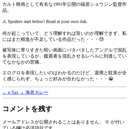
カルト映画として有名な1991年公開の福居ショウジン監督作
品。
⚠️ Spoilers start below! Read at your own risk.
何が起こっていて、どう理解すれば良いのか理解できず、私
にはまだ精進が不足している作品だった・・・😓
被写体に寄りすぎた暗い画面にバタバタしたアングルで混乱
を表現しているが、鑑賞者を混乱させるレベルに到達してい
てなかなかの苦痛。
エログロを表現したいのはわかるのだけど、退廃と耽美が全
く感じられず、ちょっと好みが合わなかった・・・😭
←
e-Tax
→
海老カレー
コメントを残す
メールアドレスが公開されることはありません。
※
が付い
ている欄は必須項目です