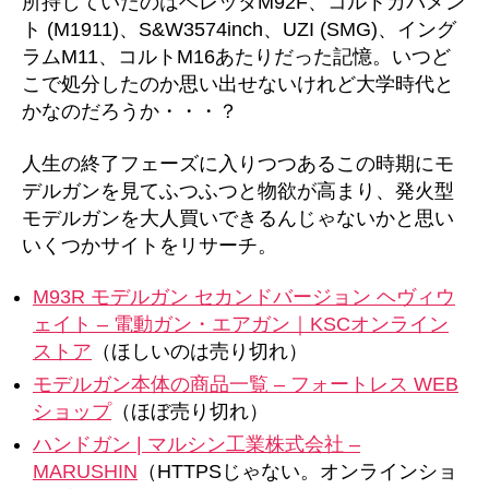
所持していたのはベレッタM92F、コルトガバメン
ト (M1911)、S&W3574inch、UZI (SMG)、イング
ラムM11、コルトM16あたりだった記憶。いつど
こで処分したのか思い出せないけれど大学時代と
かなのだろうか・・・？
人生の終了フェーズに入りつつあるこの時期にモ
デルガンを見てふつふつと物欲が高まり、発火型
モデルガンを大人買いできるんじゃないかと思い
いくつかサイトをリサーチ。
M93R モデルガン セカンドバージョン ヘヴィウ
ェイト – 電動ガン・エアガン｜KSCオンライン
ストア
（ほしいのは売り切れ）
モデルガン本体の商品一覧 – フォートレス WEB
ショップ
（ほぼ売り切れ）
ハンドガン | マルシン工業株式会社 –
MARUSHIN
（HTTPSじゃない。オンラインショ