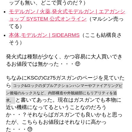
ップも無い、どこで買うのだ？）
モデルガン / 火薬,発火式モデルガン | エアガンシ
ョップ SYSTEM 公式オンライン
（マルシン売っ
てる）
本体,モデルガン | SIDEARMS
（ここも結構良さ
そう）
発火式は種類が少なく、かつ容易に大人買いでき
るお値段では無かった・・・🤑
ちなみにKSCのCz75ガスガンのページを見ていた
ら
コック&ロックのダブルアクションハンマーやファイアリングピ
ン後端のルックスなど、内部構造や外観細部にもリアリティを追
と書いてあった。現在はガスガンでも本物に
求。
近い機構になってるということなのだろう
か・・？それならばガスガンでも良いかもと思っ
たが、こちらもお値段はそれなりに高かっ
た・・・😓