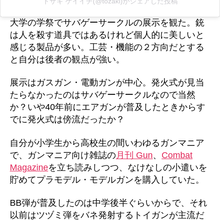
トザキ ケイイチ(@tozaki)がシェアした投稿
大学の学祭でサバゲーサークルの展示を観た。銃
は人を殺す道具ではあるけれど個人的に美しいと
感じる製品が多い。工芸・機能の２方向だとする
と自分は後者の観点が強い。
展示はガスガン・電動ガンが中心。発火式が見当
たらなかったのはサバゲーサークルなので当然
か？いや40年前にエアガンが普及したときからす
でに発火式は傍流だったか？
自分が小学生から高校生の間いわゆるガンマニア
で、ガンマニア向け雑誌の
月刊 Gun
、
Combat
Magazine
を立ち読みしつつ、なけなしの小遣いを
貯めてプラモデル・モデルガンを購入していた。
BB弾が普及したのは中学後半ぐらいからで、それ
以前はツヅミ弾をバネ発射するトイガンが主流だ