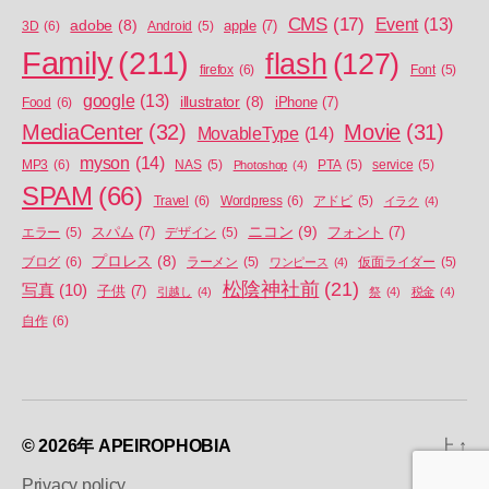
CMS
(17)
Event
(13)
adobe
(8)
apple
(7)
3D
(6)
Android
(5)
Family
(211)
flash
(127)
firefox
(6)
Font
(5)
google
(13)
illustrator
(8)
iPhone
(7)
Food
(6)
MediaCenter
(32)
Movie
(31)
MovableType
(14)
myson
(14)
MP3
(6)
NAS
(5)
Photoshop
(4)
PTA
(5)
service
(5)
SPAM
(66)
Travel
(6)
Wordpress
(6)
アドビ
(5)
イラク
(4)
ニコン
(9)
スパム
(7)
フォント
(7)
エラー
(5)
デザイン
(5)
プロレス
(8)
ブログ
(6)
ラーメン
(5)
ワンピース
(4)
仮面ライダー
(5)
松陰神社前
(21)
写真
(10)
子供
(7)
引越し
(4)
祭
(4)
税金
(4)
自作
(6)
© 2026年
APEIROPHOBIA
上
↑
Privacy policy