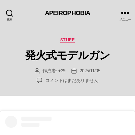
APEIROPHOBIA
検索
メニュー
カ
STUFF
テ
発火式モデルガン
ゴ
リ
ー
作成者:
+39
2025/11/05
投
投
稿
稿
発
コメントはまだありません
者
日
火
式
モ
デ
ル
ガ
ン
へ