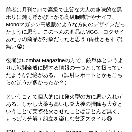
前者は月刊Gunで高級で上質な大人の趣味的な黒
ホリに鈍く浮かび上がる高級腕時計やナイフ、
Monoマガジン高級版のような方向のデザインだっ
たように思う。このへんの商品はMGC、コクサイ
あたりの商品が対象だったと思う (両社ともすでに
無い😭)。
後者はCombat Magazineの方で、銃単体というよ
りは戦闘全般に関する情報の一つとして扱ってい
たような記憶がある。（試射レポートとかもこち
らのほうが多かったか？）
ということで個人的には発火型の方に思い入れが
ある。しかし火薬も高いし発火後の掃除も大変と
いうことで実際発火させたことはほとんど無く、
もっぱら分解＋組立を楽しむ貧乏スタイル😅