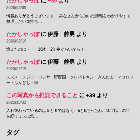
たかしゃっぽ
に
+39
より
2026/03/09
情報ありがとうございます！ みなさんから頂いた情報をわかりやすく
整理したい気持ち…
たかしゃっぽ
に
伊藤 静男
より
2026/02/19
憶えたのは・・・10才‥2年生ぐらいから！
たかしゃっぽ
に
伊藤 静男
より
2026/02/19
スズメ・メジロ・ロシヤ・野蛮国・クロパトキン・きんたま・マコロフ
ー・ふんどし・締…
この写真から推測できること
に
+39
より
2025/10/31
入れ替わっているのは５と６ではなく、6と9だったわ。10年以上の年
を経てミスに気…
タグ