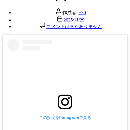
リ
ー
投
作成者:
+39
稿
投
2025/11/29
者
稿
フ
コメントはまだありません
日
ォ
ー
へ
の
この投稿をInstagramで見る