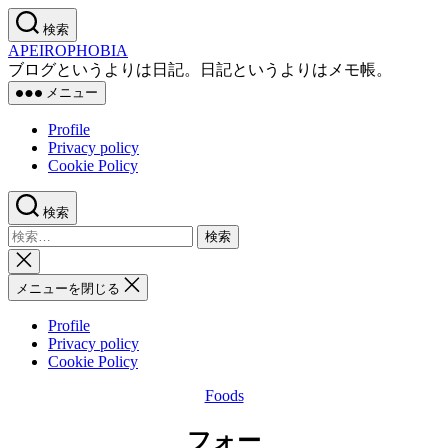
コ
検索
ン
APEIROPHOBIA
テ
ブログというよりは日記。日記というよりはメモ帳。
ン
メニュー
ツ
へ
Profile
ス
Privacy policy
キ
Cookie Policy
ッ
プ
検索
検
索
検
対
索
メニューを閉じる
象:
を
閉
Profile
じ
Privacy policy
る
Cookie Policy
Foods
カ
テ
フォー
ゴ