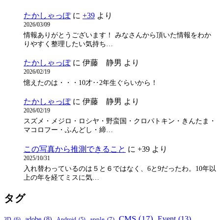
たかしゃっぽ
に
+39
より
2026/03/09
情報ありがとうございます！ みなさんから頂いた情報をわか
りやすく整理したい気持ち…
たかしゃっぽ
に
伊藤 静男
より
2026/02/19
憶えたのは・・・10才‥2年生ぐらいから！
たかしゃっぽ
に
伊藤 静男
より
2026/02/19
スズメ・メジロ・ロシヤ・野蛮国・クロパトキン・きんたま・
マコロフー・ふんどし・締…
この写真から推測できること
に
+39
より
2025/10/31
入れ替わっているのは５と６ではなく、6と9だったわ。10年以
上の年を経てミスに気…
タグ
CMS
(17)
Event
(13)
adobe
(8)
apple
(7)
3D
(6)
Android
(5)