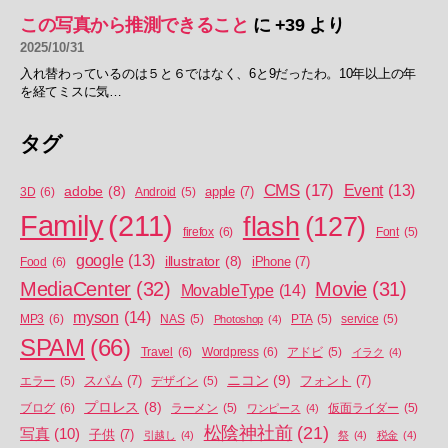
この写真から推測できること
に
+39
より
2025/10/31
入れ替わっているのは５と６ではなく、6と9だったわ。10年以上の年
を経てミスに気…
タグ
CMS
(17)
Event
(13)
adobe
(8)
apple
(7)
3D
(6)
Android
(5)
Family
(211)
flash
(127)
firefox
(6)
Font
(5)
google
(13)
illustrator
(8)
iPhone
(7)
Food
(6)
MediaCenter
(32)
Movie
(31)
MovableType
(14)
myson
(14)
MP3
(6)
NAS
(5)
Photoshop
(4)
PTA
(5)
service
(5)
SPAM
(66)
Travel
(6)
Wordpress
(6)
アドビ
(5)
イラク
(4)
ニコン
(9)
スパム
(7)
フォント
(7)
エラー
(5)
デザイン
(5)
プロレス
(8)
ブログ
(6)
ラーメン
(5)
ワンピース
(4)
仮面ライダー
(5)
松陰神社前
(21)
写真
(10)
子供
(7)
引越し
(4)
祭
(4)
税金
(4)