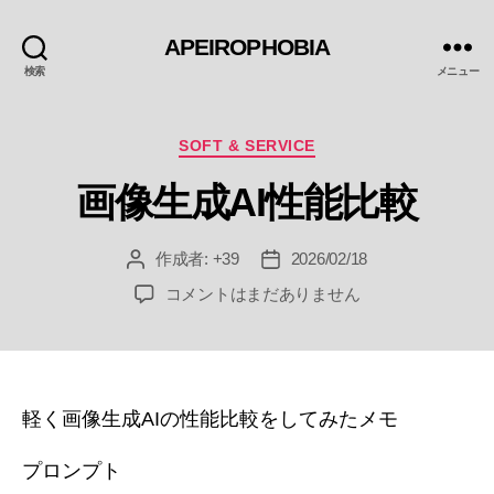
APEIROPHOBIA
検索
メニュー
カ
SOFT & SERVICE
テ
画像生成AI性能比較
ゴ
リ
ー
作成者:
+39
2026/02/18
投
投
稿
稿
画
コメントはまだありません
者
日
像
生
成
AI
性
軽く画像生成AIの性能比較をしてみたメモ
能
比
プロンプト
較