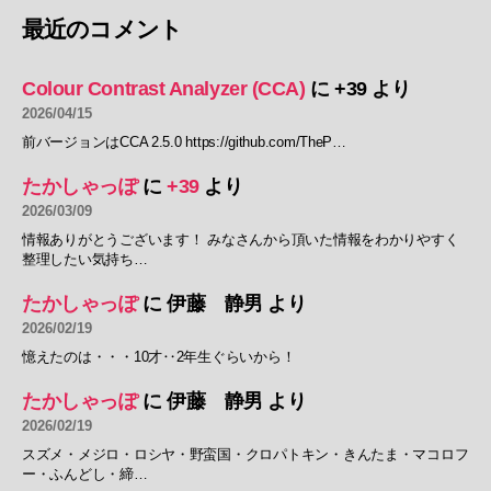
最近のコメント
Colour Contrast Analyzer (CCA)
に
+39
より
2026/04/15
前バージョンはCCA 2.5.0 https://github.com/TheP…
たかしゃっぽ
に
+39
より
2026/03/09
情報ありがとうございます！ みなさんから頂いた情報をわかりやすく
整理したい気持ち…
たかしゃっぽ
に
伊藤 静男
より
2026/02/19
憶えたのは・・・10才‥2年生ぐらいから！
たかしゃっぽ
に
伊藤 静男
より
2026/02/19
スズメ・メジロ・ロシヤ・野蛮国・クロパトキン・きんたま・マコロフ
ー・ふんどし・締…