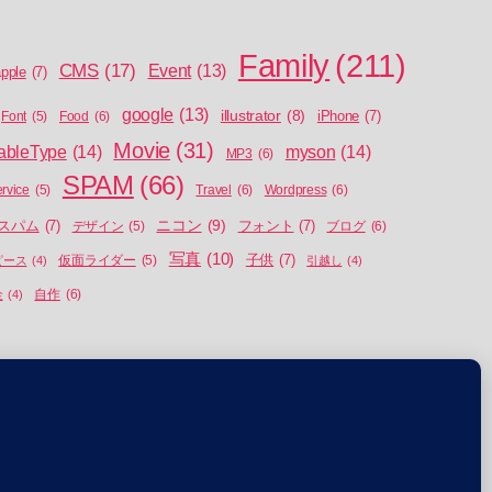
Family
(211)
CMS
(17)
Event
(13)
pple
(7)
google
(13)
illustrator
(8)
iPhone
(7)
Food
(6)
Font
(5)
Movie
(31)
ableType
(14)
myson
(14)
MP3
(6)
SPAM
(66)
Travel
(6)
Wordpress
(6)
ervice
(5)
ニコン
(9)
スパム
(7)
フォント
(7)
ブログ
(6)
デザイン
(5)
写真
(10)
子供
(7)
ピース
(4)
仮面ライダー
(5)
引越し
(4)
自作
(6)
金
(4)