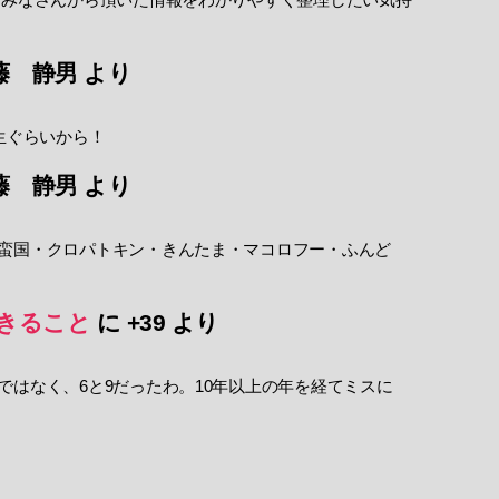
藤 静男
より
生ぐらいから！
藤 静男
より
蛮国・クロパトキン・きんたま・マコロフー・ふんど
きること
に
+39
より
ではなく、6と9だったわ。10年以上の年を経てミスに