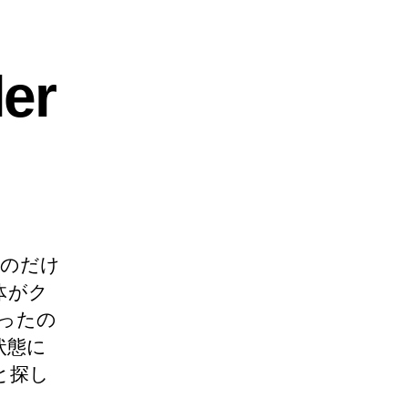
ler
たのだけ
体がク
だったの
状態に
と探し