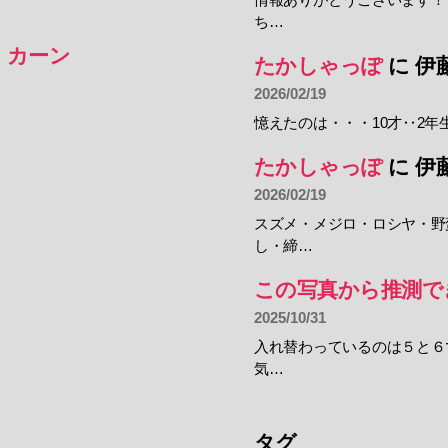
ち…
・カーン
たかしゃっぽ
に
伊
2026/02/19
憶えたのは・・・10才‥2年
たかしゃっぽ
に
伊
2026/02/19
スズメ・メジロ・ロシヤ・野
し・締…
この写真から推測で
2025/10/31
入れ替わっているのは５と６
気…
タグ