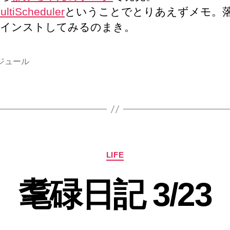
MultiScheduler
ということでとりあえずメモ。
インストしてみるのまき。
ジュール
カ
LIFE
テ
ゴ
耄碌日記 3/23
リ
ー