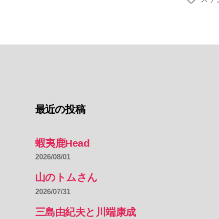
タ
グ
最近の投稿
蝦夷鹿Head
2026/08/01
山のトムさん
2026/07/31
三島由紀夫と川端康成