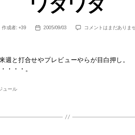
ワタワタ
ー
ワ
作成者:
+39
2005/09/03
コメントはまだありま
投
投
タ
稿
稿
ワ
者
日
タ
へ
来週と打合せやプレビューやらが目白押し。
の
・・・・。
ジュール