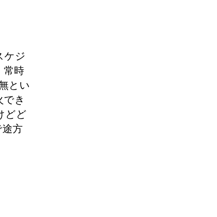
スケジ
、常時
絡無とい
火でき
けどど
で途方