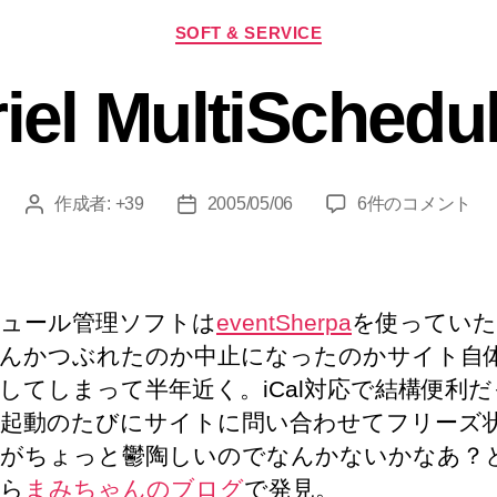
カ
SOFT & SERVICE
テ
ゴ
iel MultiSchedu
リ
ー
Ariel
作成者:
+39
2005/05/06
6件のコメント
投
投
MultiScheduler
稿
稿
へ
者
日
の
ュール管理ソフトは
eventSherpa
を使ってい
んかつぶれたのか中止になったのかサイト自
してしまって半年近く。iCal対応で結構便利
起動のたびにサイトに問い合わせてフリーズ
がちょっと鬱陶しいのでなんかないかなあ？
ら
まみちゃんのブログ
で発見。