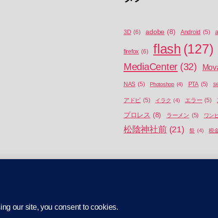
adobe
(8)
a
3D
(6)
Android
(5)
flash
(127)
firefox
(6)
MediaCenter
(32)
Mov
NAS
(5)
Photoshop
(4)
PTA
(5)
s
アドビ
(5)
イラク
(4)
エラー
(5)
プロレス
(8)
ラーメン
(5)
ワン
松陰神社前
(21)
祭
(4)
税