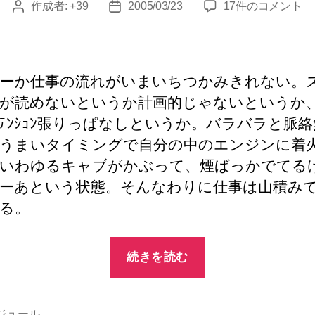
耄
作成者:
+39
2005/03/23
17件のコメント
投
投
碌
稿
稿
日
者
日
記
3/23
ーか仕事の流れがいまいちつかみきれない。
へ
が読めないというか計画的じゃないというか
の
ﾃﾝｼｮﾝ張りっぱなしというか。バラバラと脈
うまいタイミングで自分の中のエンジンに着
いわゆるキャブがかぶって、煙ばっかでてる
ーあという状態。そんなわりに仕事は山積み
る。
“耄
続きを読む
碌
日
記
ジュール