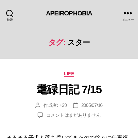
APEIROPHOBIA
検索
メニュー
タグ:
スター
カ
LIFE
テ
耄碌日記 7/15
ゴ
リ
ー
作成者:
+39
2005/07/16
投
投
稿
稿
耄
コメントはまだありません
者
日
碌
日
記
そろそろ子犬も落ち着いてきたので徐々に仕事復