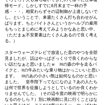
7/15
帰モード、しかしすでに8月末まで一杯の予
へ
感・・・。相変わらずその辺制御が上達しないで
の
し。ということで、来週たくさん打ち合わせがん
ばります。ちとバイトさんというかヘルプの雇用
もちっとまじめに考えてみようかなあと思い中。
（ただまぁ不安要素はたくさんあるので良く考え
る。）
スターウォーズテレビで放送した昔のやつを全部
見ましたが、話はやっぱざっくりで良くわからな
い話だなぁと思いましたｗ IIIの森の中を走るバ
イクと、IIの牛みたいな乗り物はかっこいいと思い
ます。 IIIのあの小さい熊は如何なものかと思い
ました。 皇帝陛下ってなになのよ？あの人たち
は何で世界を征服しようとしているのか良くわか
りませんでした。（その辺今度の映画で明らかに
なるのかしら？）別に映画館に見に行くことはな