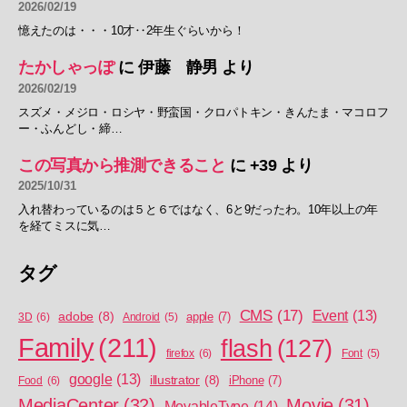
2026/02/19
憶えたのは・・・10才‥2年生ぐらいから！
たかしゃっぽ
に
伊藤 静男
より
2026/02/19
スズメ・メジロ・ロシヤ・野蛮国・クロパトキン・きんたま・マコロフ
ー・ふんどし・締…
この写真から推測できること
に
+39
より
2025/10/31
入れ替わっているのは５と６ではなく、6と9だったわ。10年以上の年
を経てミスに気…
タグ
CMS
(17)
Event
(13)
adobe
(8)
apple
(7)
3D
(6)
Android
(5)
Family
(211)
flash
(127)
firefox
(6)
Font
(5)
google
(13)
illustrator
(8)
iPhone
(7)
Food
(6)
MediaCenter
(32)
Movie
(31)
MovableType
(14)