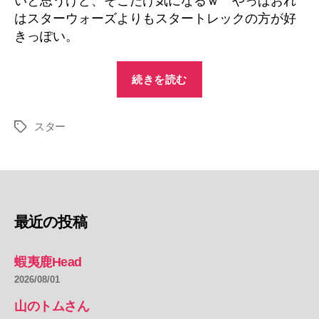
いと思うけど、そこだけ気になるｗ やっぱおれ
はスターウォーズよりもスタートレックの方が好
きっぽい。
“耄
続きを読む
碌
日
スター
記
タ
グ
7/15”
最近の投稿
蝦夷鹿Head
2026/08/01
山のトムさん