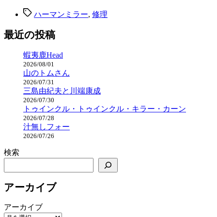
子
タ
ハーマンミラー
,
修理
修
グ
理”
最近の投稿
蝦夷鹿Head
2026/08/01
山のトムさん
2026/07/31
三島由紀夫と川端康成
2026/07/30
トゥインクル・トゥインクル・キラー・カーン
2026/07/28
汁無しフォー
2026/07/26
検索
アーカイブ
アーカイブ