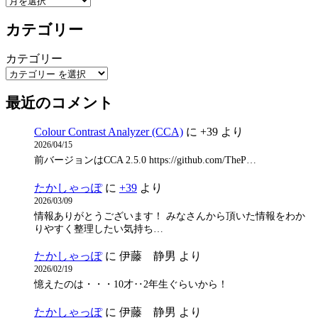
カテゴリー
カテゴリー
最近のコメント
Colour Contrast Analyzer (CCA)
に
+39
より
2026/04/15
前バージョンはCCA 2.5.0 https://github.com/TheP…
たかしゃっぽ
に
+39
より
2026/03/09
情報ありがとうございます！ みなさんから頂いた情報をわか
りやすく整理したい気持ち…
たかしゃっぽ
に
伊藤 静男
より
2026/02/19
憶えたのは・・・10才‥2年生ぐらいから！
たかしゃっぽ
に
伊藤 静男
より