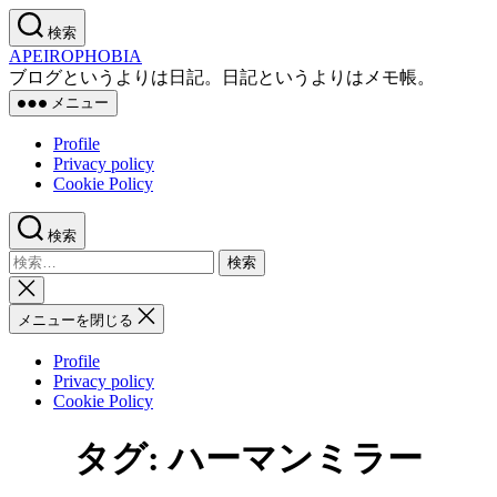
コ
検索
ン
APEIROPHOBIA
テ
ブログというよりは日記。日記というよりはメモ帳。
ン
メニュー
ツ
へ
Profile
ス
Privacy policy
キ
Cookie Policy
ッ
プ
検索
検
索
検
対
索
メニューを閉じる
象:
を
閉
Profile
じ
Privacy policy
る
Cookie Policy
タグ:
ハーマンミラー