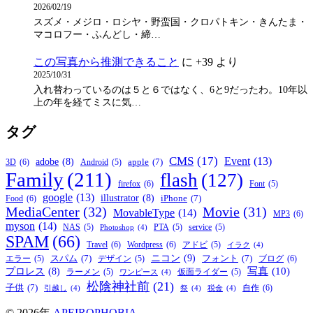
2026/02/19
スズメ・メジロ・ロシヤ・野蛮国・クロパトキン・きんたま・
マコロフー・ふんどし・締…
この写真から推測できること
に
+39
より
2025/10/31
入れ替わっているのは５と６ではなく、6と9だったわ。10年以
上の年を経てミスに気…
タグ
CMS
(17)
Event
(13)
adobe
(8)
apple
(7)
3D
(6)
Android
(5)
Family
(211)
flash
(127)
firefox
(6)
Font
(5)
google
(13)
illustrator
(8)
iPhone
(7)
Food
(6)
MediaCenter
(32)
Movie
(31)
MovableType
(14)
MP3
(6)
myson
(14)
NAS
(5)
PTA
(5)
service
(5)
Photoshop
(4)
SPAM
(66)
Travel
(6)
Wordpress
(6)
アドビ
(5)
イラク
(4)
ニコン
(9)
スパム
(7)
フォント
(7)
ブログ
(6)
エラー
(5)
デザイン
(5)
写真
(10)
プロレス
(8)
ラーメン
(5)
仮面ライダー
(5)
ワンピース
(4)
松陰神社前
(21)
子供
(7)
自作
(6)
引越し
(4)
祭
(4)
税金
(4)
© 2026年
APEIROPHOBIA