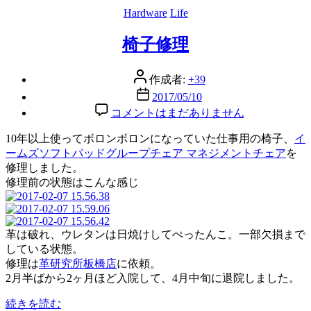
Hardware
カ
Life
テ
椅子修理
ゴ
リ
ー
投
作成者:
+39
稿
投
2017/05/10
者
稿
椅
コメントはまだありません
日
子
10年以上使ってボロンボロンになっていた仕事用の椅子、
修
イ
ームズソフトパッドグループチェア マネジメントチェア
理
を
修理しました。
へ
修理前の状態はこんな感じ
の
革は破れ、ウレタンは日焼けしてぺったんこ。一部欠損まで
している状態。
修理は
革研究所板橋店
に依頼。
2月半ばから2ヶ月ほど入院して、4月中旬に退院しました。
“椅
続きを読む