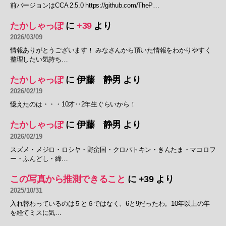
前バージョンはCCA 2.5.0 https://github.com/TheP…
たかしゃっぽ
に
+39
より
2026/03/09
情報ありがとうございます！ みなさんから頂いた情報をわかりやすく
整理したい気持ち…
たかしゃっぽ
に
伊藤 静男
より
2026/02/19
憶えたのは・・・10才‥2年生ぐらいから！
たかしゃっぽ
に
伊藤 静男
より
2026/02/19
スズメ・メジロ・ロシヤ・野蛮国・クロパトキン・きんたま・マコロフ
ー・ふんどし・締…
この写真から推測できること
に
+39
より
2025/10/31
入れ替わっているのは５と６ではなく、6と9だったわ。10年以上の年
を経てミスに気…