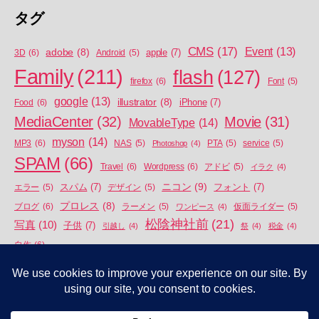
タグ
CMS
(17)
Event
(13)
adobe
(8)
apple
(7)
3D
(6)
Android
(5)
Family
(211)
flash
(127)
firefox
(6)
Font
(5)
google
(13)
illustrator
(8)
iPhone
(7)
Food
(6)
MediaCenter
(32)
Movie
(31)
MovableType
(14)
myson
(14)
MP3
(6)
NAS
(5)
Photoshop
(4)
PTA
(5)
service
(5)
SPAM
(66)
Travel
(6)
Wordpress
(6)
アドビ
(5)
イラク
(4)
ニコン
(9)
スパム
(7)
フォント
(7)
エラー
(5)
デザイン
(5)
プロレス
(8)
ブログ
(6)
ラーメン
(5)
ワンピース
(4)
仮面ライダー
(5)
松陰神社前
(21)
写真
(10)
子供
(7)
引越し
(4)
祭
(4)
税金
(4)
自作
(6)