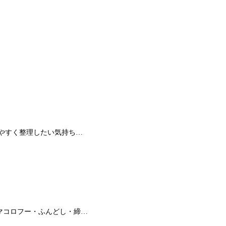
やすく整理したい気持ち…
マコロフー・ふんどし・締…