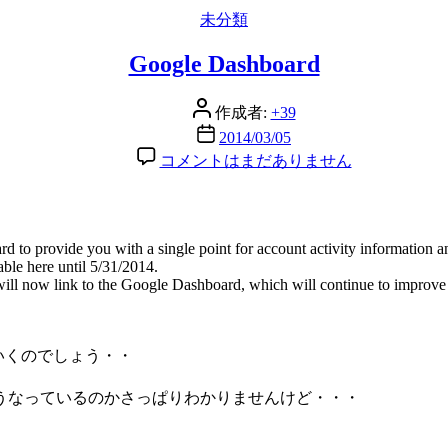
カ
未分類
テ
Google Dashboard
ゴ
リ
ー
投
作成者:
+39
稿
投
2014/03/05
者
稿
Google
コメントはまだありません
Dashboard
日
へ
の
to provide you with a single point for account activity information a
able here until 5/31/2014.
ill now link to the Google Dashboard, which will continue to improve 
ていくのでしょう・・
うなっているのかさっぱりわかりませんけど・・・