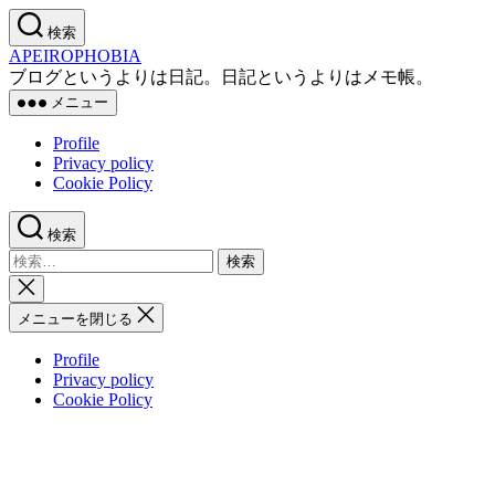
コ
検索
ン
APEIROPHOBIA
テ
ブログというよりは日記。日記というよりはメモ帳。
ン
メニュー
ツ
へ
Profile
ス
Privacy policy
キ
Cookie Policy
ッ
プ
検索
検
索
検
対
索
メニューを閉じる
象:
を
閉
Profile
じ
Privacy policy
る
Cookie Policy