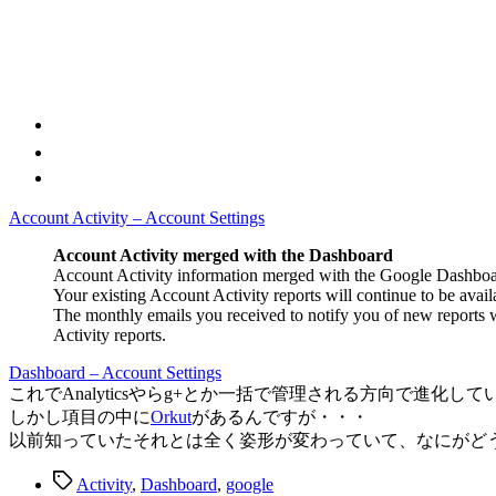
Account Activity – Account Settings
Account Activity merged with the Dashboard
Account Activity information merged with the Google Dashboard 
Your existing Account Activity reports will continue to be avail
The monthly emails you received to notify you of new reports w
Activity reports.
Dashboard – Account Settings
これでAnalyticsやらg+とか一括で管理される方向で進化し
しかし項目の中に
Orkut
があるんですが・・・
以前知っていたそれとは全く姿形が変わっていて、なにがど
タ
Activity
,
Dashboard
,
google