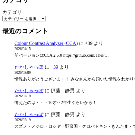
カテゴリー
最近のコメント
Colour Contrast Analyzer (CCA)
に
+39
より
2026/04/15
前バージョンはCCA 2.5.0 https://github.com/TheP…
たかしゃっぽ
に
+39
より
2026/03/09
情報ありがとうございます！ みなさんから頂いた情報をわかり
たかしゃっぽ
に
伊藤 静男
より
2026/02/19
憶えたのは・・・10才‥2年生ぐらいから！
たかしゃっぽ
に
伊藤 静男
より
2026/02/19
スズメ・メジロ・ロシヤ・野蛮国・クロパトキン・きんたま・