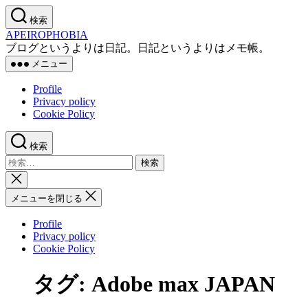
コ
検索
ン
APEIROPHOBIA
テ
ブログというよりは日記。日記というよりはメモ帳。
ン
メニュー
ツ
へ
Profile
ス
Privacy policy
キ
Cookie Policy
ッ
プ
検索
検
索
検
対
索
メニューを閉じる
象:
を
閉
Profile
じ
Privacy policy
る
Cookie Policy
タグ:
Adobe max JAPAN