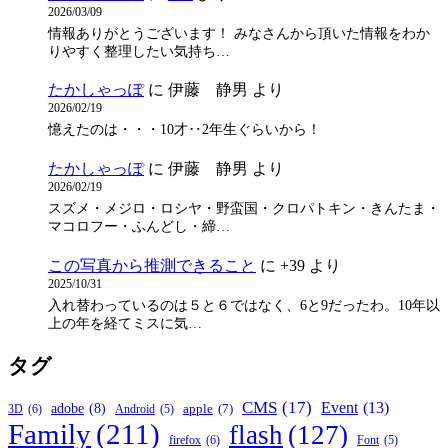
2026/03/09
情報ありがとうございます！ みなさんから頂いた情報をわか
りやすく整理したい気持ち…
たかしゃっぽ
に
伊藤 静男
より
2026/02/19
憶えたのは・・・10才‥2年生ぐらいから！
たかしゃっぽ
に
伊藤 静男
より
2026/02/19
スズメ・メジロ・ロシヤ・野蛮国・クロパトキン・きんたま・
マコロフー・ふんどし・締…
この写真から推測できること
に
+39
より
2025/10/31
入れ替わっているのは５と６ではなく、6と9だったわ。10年以
上の年を経てミスに気…
タグ
CMS
(17)
Event
(13)
adobe
(8)
apple
(7)
3D
(6)
Android
(5)
Family
(211)
flash
(127)
firefox
(6)
Font
(5)