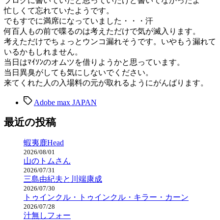
ブログに書いていたと思っていたけど書いてなかったよ
忙しくて忘れていたようです。
でもすでに満席になっていました・・・汗
何百人もの前で喋るのは考えただけで気が滅入ります。
考えただけでちょっとウンコ漏れそうです。いやもう漏れて
いるかもしれません。
当日はﾏｲｿﾝのオムツを借りようかと思っています。
当日異臭がしても気にしないでください。
来てくれた人の入場料の元が取れるようにがんばります。
タ
Adobe max JAPAN
グ
最近の投稿
蝦夷鹿Head
2026/08/01
山のトムさん
2026/07/31
三島由紀夫と川端康成
2026/07/30
トゥインクル・トゥインクル・キラー・カーン
2026/07/28
汁無しフォー