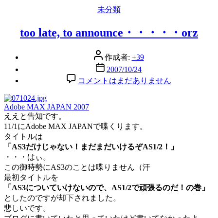
カ
未分類
テ
ゴ
too late, to announce・・・・・orz
リ
ー
投
作成者:
+39
稿
投
2007/10/24
者
稿
too
コメントはまだありません
late,
日
to
announce・・・・・
Adobe MAX JAPAN 2007
orz
ええと告知です。
へ
11/1にAdobe MAX JAPANで喋くります。
の
タイトルは
「AS3だけじゃない！まだまだいけるぞAS1/2！」
・・・はぃ。
この御時勢にAS3のことは喋りません（汗
最初タイトルを
「AS3についていけないので、AS1/2で頑張るのだ！の巻」
としたのですが却下されました。
悲しいです。