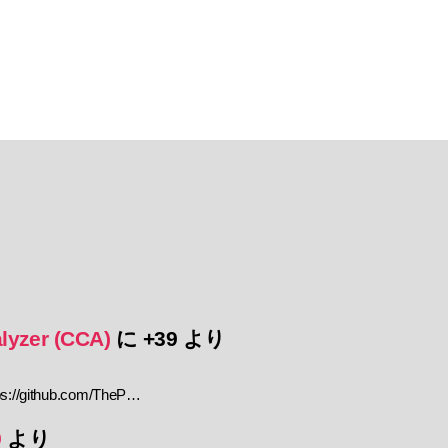
lyzer (CCA)
に
+39
より
//github.com/TheP…
9
より