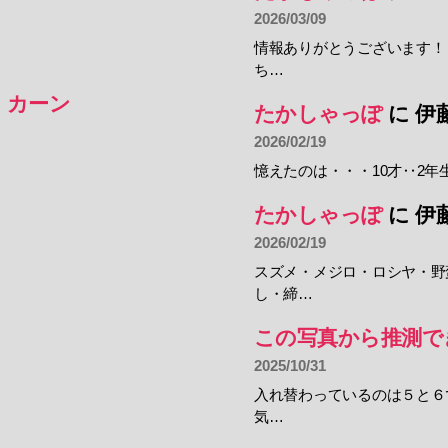
2026/03/09
情報ありがとうございます！
ち…
・カーン
たかしゃっぽ
に
伊
2026/02/19
憶えたのは・・・10才‥2年
たかしゃっぽ
に
伊
2026/02/19
スズメ・メジロ・ロシヤ・野
し・締…
この写真から推測で
2025/10/31
入れ替わっているのは５と６
気…