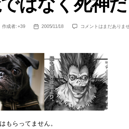
魔ではなく死神だ
ー
悪
作成者:
+39
2005/11/18
コメントはまだありま
投
投
魔
稿
稿
で
者
日
は
な
く
死
神
だ
っ
た
へ
の
はもらってません。