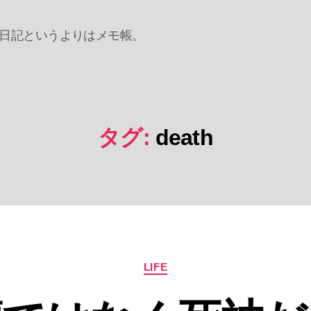
日記というよりはメモ帳。
タグ:
death
カ
LIFE
テ
ゴ
リ