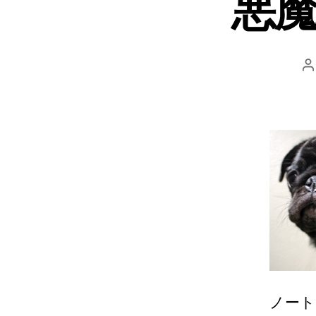
悪
ノート