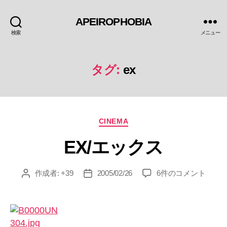
APEIROPHOBIA
検索
メニュー
タグ:
ex
カ
CINEMA
テ
EX/エックス
ゴ
リ
ー
EX/
作成者:
+39
2005/02/26
6件のコメント
投
投
エ
稿
稿
ッ
者
日
ク
ス