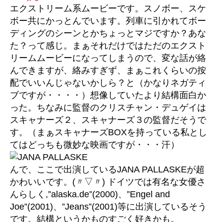
へ
エクストリーム系ムービーです。スノボー、スケ
の
ボー共にかっとんでいます。列車に引かれてボー
ディングのシーンとかちょっとマジですか？あな
た？って感じ。まぁそれだけではただのエクスト
リームムービーになってしまうので、変な話が絡
んできますが、絡みすぎず、まぁこれくらいの按
配でいいんじゃないかしら？と（かなりネガティ
ブですが・・・・）想像していたより結構面白か
った。ちなみに監督のクリスチャン・デュゲイは
スキャナーズ２、スキャナーズ３の監督だそうで
す。（まぁスキャナーズBOXを持っている私とし
てはどっちも微妙な映画ですが・・・汗）
んで、ここで出演しているJANA PALLASKEが超
かわいいです。(〃▽〃) ドイツでは有名な女優さ
んらしく,”alaska.de”(2000)、”Engel and
Joe”(2001)、”Jeans”(2001)等に出演しているそう
です。結構というかものすごく好きかも。