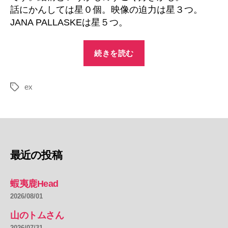
話にかんしては星０個。映像の迫力は星３つ。
JANA PALLASKEは星５つ。
“EX/
続きを読む
エ
ッ
ex
ク
タ
グ
ス”
最近の投稿
蝦夷鹿Head
2026/08/01
山のトムさん
2026/07/31