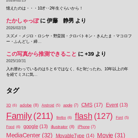
2026/02/19
憶えたのは・・・10才‥2年生ぐらいから！
たかしゃっぽ
に
伊藤 静男
より
2026/02/19
スズメ・メジロ・ロシヤ・野蛮国・クロパトキン・きんたま・マコロフ
ー・ふんどし・締…
この写真から推測できること
に
+39
より
2025/10/31
入れ替わっているのは５と６ではなく、6と9だったわ。10年以上の年
を経てミスに気…
タグ
CMS
(17)
Event
(13)
adobe
(8)
apple
(7)
3D
(6)
Android
(5)
Family
(211)
flash
(127)
firefox
(6)
Font
(5)
google
(13)
illustrator
(8)
iPhone
(7)
Food
(6)
MediaCenter
(32)
Movie
(31)
MovableType
(14)