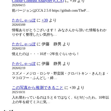
Colour Contrast Analyzer (CCA)
に
+39
より
2026/04/15
前バージョンはCCA 2.5.0 https://github.com/TheP…
たかしゃっぽ
に
+39
より
2026/03/09
情報ありがとうございます！ みなさんから頂いた情報をわか
りやすく整理したい気持ち…
たかしゃっぽ
に
伊藤 静男
より
2026/02/19
憶えたのは・・・10才‥2年生ぐらいから！
たかしゃっぽ
に
伊藤 静男
より
2026/02/19
スズメ・メジロ・ロシヤ・野蛮国・クロパトキン・きんたま・
マコロフー・ふんどし・締…
この写真から推測できること
に
+39
より
2025/10/31
入れ替わっているのは５と６ではなく、6と9だったわ。10年以
上の年を経てミスに気…