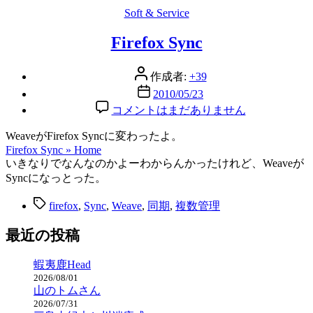
Soft & Service
カ
テ
Firefox Sync
ゴ
リ
ー
投
作成者:
+39
稿
投
2010/05/23
者
稿
Firefox
コメントはまだありません
Sync
日
へ
WeaveがFirefox Syncに変わったよ。
の
Firefox Sync » Home
いきなりでなんなのかよーわからんかったけれど、Weaveが
Syncになっとった。
タ
firefox
,
Sync
,
Weave
,
同期
,
複数管理
グ
最近の投稿
蝦夷鹿Head
2026/08/01
山のトムさん
2026/07/31