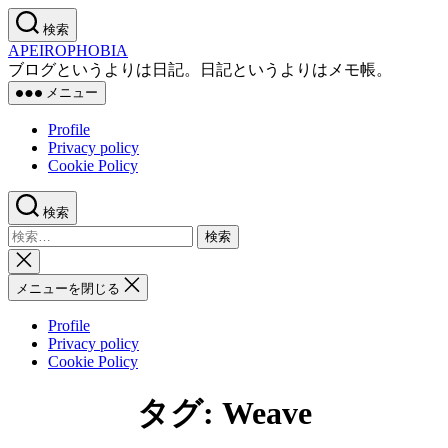
コ
検索
ン
APEIROPHOBIA
テ
ブログというよりは日記。日記というよりはメモ帳。
ン
メニュー
ツ
へ
Profile
ス
Privacy policy
キ
Cookie Policy
ッ
プ
検索
検
索
検
対
索
メニューを閉じる
象:
を
閉
Profile
じ
Privacy policy
る
Cookie Policy
タグ:
Weave