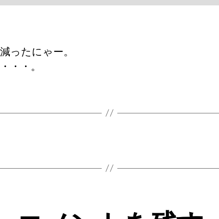
ー
ニ
ャ
へ
減ったにゃー。
の
・・・。