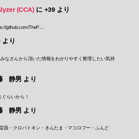
lyzer (CCA)
に
+39
より
//github.com/TheP…
9
より
 みなさんから頂いた情報をわかりやすく整理したい気持
藤 静男
より
生ぐらいから！
藤 静男
より
蛮国・クロパトキン・きんたま・マコロフー・ふんど