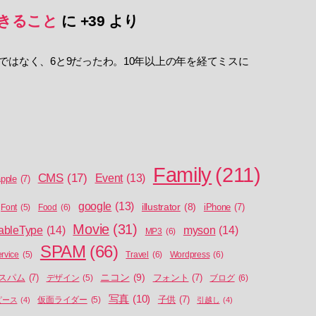
きること
に
+39
より
ではなく、6と9だったわ。10年以上の年を経てミスに
Family
(211)
CMS
(17)
Event
(13)
pple
(7)
google
(13)
illustrator
(8)
iPhone
(7)
Food
(6)
Font
(5)
Movie
(31)
ableType
(14)
myson
(14)
MP3
(6)
SPAM
(66)
Travel
(6)
Wordpress
(6)
ervice
(5)
ニコン
(9)
スパム
(7)
フォント
(7)
ブログ
(6)
デザイン
(5)
写真
(10)
子供
(7)
ピース
(4)
仮面ライダー
(5)
引越し
(4)