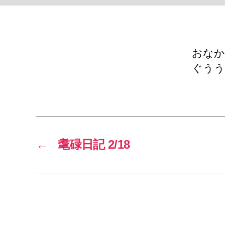
おなか
ぐうう
←
耄碌日記 2/18