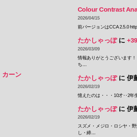
Colour Contrast Ana
2026/04/15
前バージョンはCCA 2.5.0 https:
たかしゃっぽ
に
+3
2026/03/09
情報ありがとうございます！
ち…
・カーン
たかしゃっぽ
に
伊
2026/02/19
憶えたのは・・・10才‥2年
たかしゃっぽ
に
伊
2026/02/19
スズメ・メジロ・ロシヤ・野
し・締…