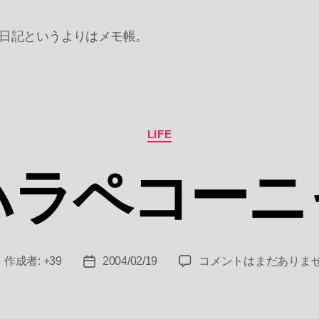
日記というよりはメモ帳。
カ
LIFE
テ
ゴ
ハラペコーニ
リ
ー
ハ
作成者:
+39
2004/02/19
コメントはまだありま
投
投
ラ
稿
稿
ペ
者
日
コ