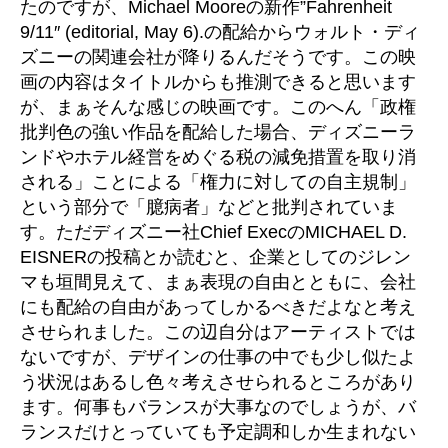
たのですが、Michael Mooreの新作”Fahrenheit
制
9/11″ (editorial, May 6).の配給からウォルト・ディ
へ
ズニーの関連会社が降りるんだそうです。この映
の
画の内容はタイトルからも推測できると思います
が、まぁそんな感じの映画です。このへん「政権
批判色の強い作品を配給した場合、ディズニーラ
ンドやホテル経営をめぐる税の減免措置を取り消
される」ことによる「権力に対しての自主規制」
という部分で「臆病者」などと批判されていま
す。ただディズニー社Chief ExecのMICHAEL D.
EISNERの投稿とか読むと、企業としてのジレン
マも垣間見えて、まぁ表現の自由とともに、会社
にも配給の自由があってしかるべきだよなと考え
させられました。この辺自分はアーティストでは
ないですが、デザインの仕事の中でも少し似たよ
う状況はあるし色々考えさせられるところがあり
ます。何事もバランスが大事なのでしょうが、バ
ランスだけとっていても予定調和しか生まれない