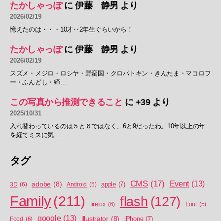
たかしゃっぽ
に
伊藤 静男
より
2026/02/19
憶えたのは・・・10才‥2年生ぐらいから！
たかしゃっぽ
に
伊藤 静男
より
2026/02/19
スズメ・メジロ・ロシヤ・野蛮国・クロパトキン・きんたま・マコロフ
ー・ふんどし・締…
この写真から推測できること
に
+39
より
2025/10/31
入れ替わっているのは５と６ではなく、6と9だったわ。10年以上の年
を経てミスに気…
タグ
CMS
(17)
Event
(13)
adobe
(8)
apple
(7)
3D
(6)
Android
(5)
Family
(211)
flash
(127)
firefox
(6)
Font
(5)
google
(13)
illustrator
(8)
iPhone
(7)
Food
(6)