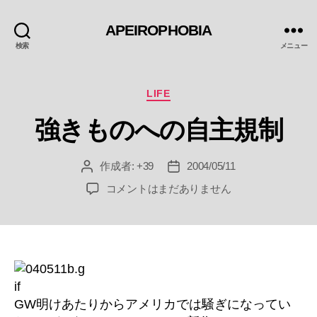
APEIROPHOBIA
検索
メニュー
カ
LIFE
テ
強きものへの自主規制
ゴ
リ
ー
作成者:
+39
2004/05/11
投
投
稿
稿
強
コメントはまだありません
者
日
き
も
の
へ
の
自
主
GW明けあたりからアメリカでは騒ぎになってい
規