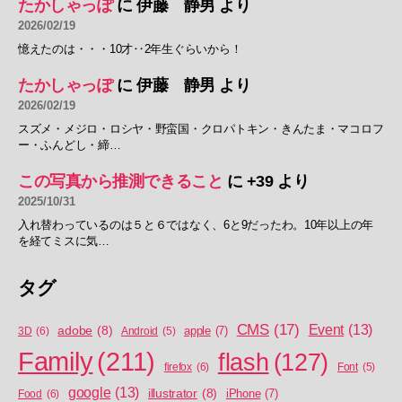
たかしゃっぽ
に
伊藤 静男
より
2026/02/19
憶えたのは・・・10才‥2年生ぐらいから！
たかしゃっぽ
に
伊藤 静男
より
2026/02/19
スズメ・メジロ・ロシヤ・野蛮国・クロパトキン・きんたま・マコロフ
ー・ふんどし・締…
この写真から推測できること
に
+39
より
2025/10/31
入れ替わっているのは５と６ではなく、6と9だったわ。10年以上の年
を経てミスに気…
タグ
CMS
(17)
Event
(13)
adobe
(8)
apple
(7)
3D
(6)
Android
(5)
Family
(211)
flash
(127)
firefox
(6)
Font
(5)
google
(13)
illustrator
(8)
iPhone
(7)
Food
(6)