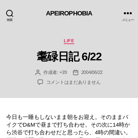
APEIROPHOBIA
検索
メニュー
カ
LIFE
テ
耄碌日記 6/22
ゴ
リ
ー
作成者:
+39
2004/06/22
投
投
稿
稿
耄
コメントはまだありません
者
日
碌
日
記
6/22
へ
今日も一睡もしないまま朝をお迎え。そのままバ
の
イクでD&Mで昼まで打ち合わせ。その次に14時か
ら渋谷で打ち合わせだと思ったら、4時の間違い。