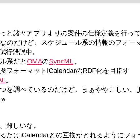
っと諸々アプリよりの案件の仕様定義を行っ
なのだけど、スケジュール系の情報のフォー
試行錯誤中。
ル系だと
OMA
の
SyncML
。
換フォーマットiCalendarのRDF化を目指す
AL
。
つを調べているのだけど、まぁややこしい。
ｗ
、難しいな。
るだけiCalendarとの互換がとれるようにフ