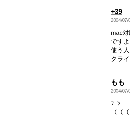
の
+39
発
2004/07/
言
mac
ですよ
使う人
クライ
もも
2004/07/
言
（（（