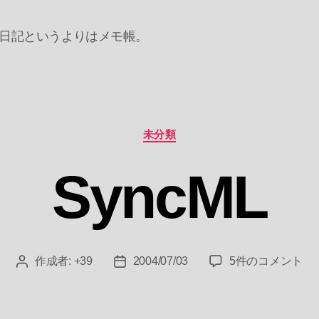
日記というよりはメモ帳。
カ
未分類
テ
ゴ
SyncML
リ
ー
SyncML
作成者:
+39
2004/07/03
5件のコメント
投
投
へ
稿
稿
の
者
日