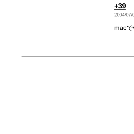
の
+39
発
2004/07/
言
mac