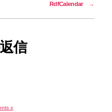
RdfCalendar
→
の返信
ents.x