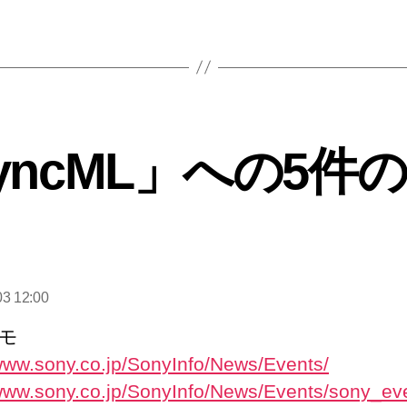
yncML」への5件
03 12:00
:
モ
/www.sony.co.jp/SonyInfo/News/Events/
/www.sony.co.jp/SonyInfo/News/Events/sony_ev