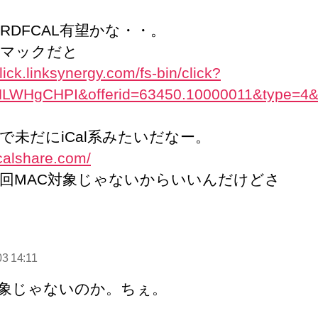
RDFCAL有望かな・・。
マックだと
click.linksynergy.com/fs-bin/click?
NLWHgCHPI&offerid=63450.10000011&type=4&
で未だにiCal系みたいだなー。
icalshare.com/
回MAC対象じゃないからいいんだけどさ
の
発
03 14:11
:
対象じゃないのか。ちぇ。