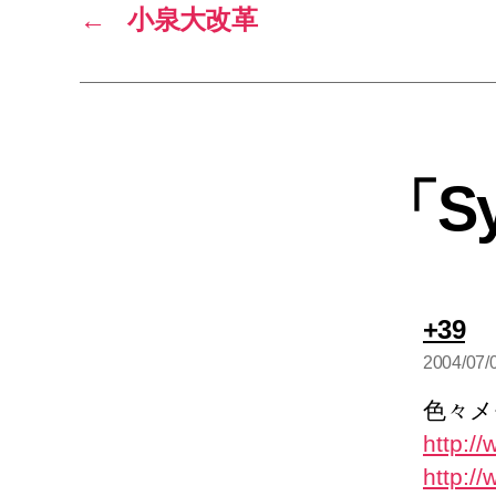
←
小泉大改革
「S
の
+39
発
2004/07/
言
色々メ
http:/
http:/