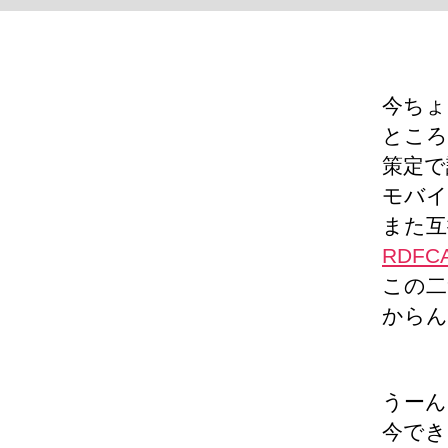
今ちょ
ところ
策定で
モバイ
また互
RDFC
この二
からん
うーん
今でき