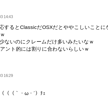
03 14:43
:
対応するとClassicだOSXだとややこしいこと
ｗ
少ないのにクレームだけ多いみたいなｗ
アント的には割りに合わないらしいｗ
の
発
03 16:29
:
ﾌｰ
（（（｀・ω・´）ﾁｪ