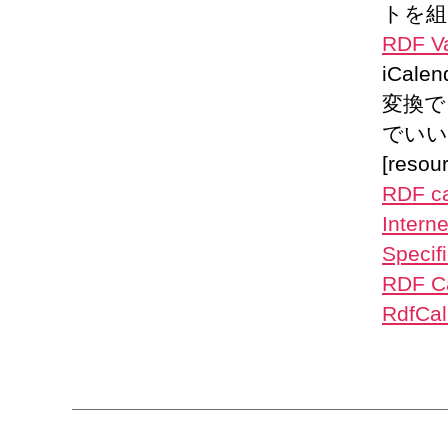
トを組
RDF Va
iCa
変換で
でいい
[resou
RDF ca
Intern
Specifi
RDF C
RdfCa