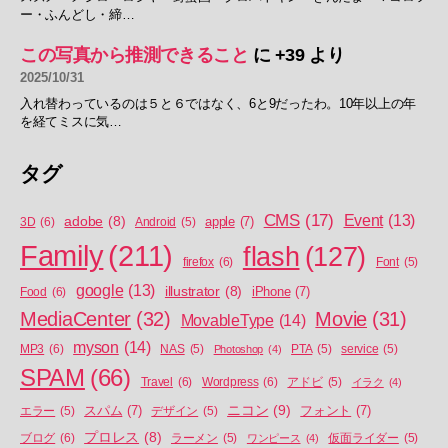
ー・ふんどし・締…
この写真から推測できること
に
+39
より
2025/10/31
入れ替わっているのは５と６ではなく、6と9だったわ。10年以上の年
を経てミスに気…
タグ
CMS
(17)
Event
(13)
adobe
(8)
apple
(7)
3D
(6)
Android
(5)
Family
(211)
flash
(127)
firefox
(6)
Font
(5)
google
(13)
illustrator
(8)
iPhone
(7)
Food
(6)
MediaCenter
(32)
Movie
(31)
MovableType
(14)
myson
(14)
MP3
(6)
NAS
(5)
Photoshop
(4)
PTA
(5)
service
(5)
SPAM
(66)
Travel
(6)
Wordpress
(6)
アドビ
(5)
イラク
(4)
ニコン
(9)
スパム
(7)
フォント
(7)
エラー
(5)
デザイン
(5)
プロレス
(8)
ブログ
(6)
ラーメン
(5)
ワンピース
(4)
仮面ライダー
(5)