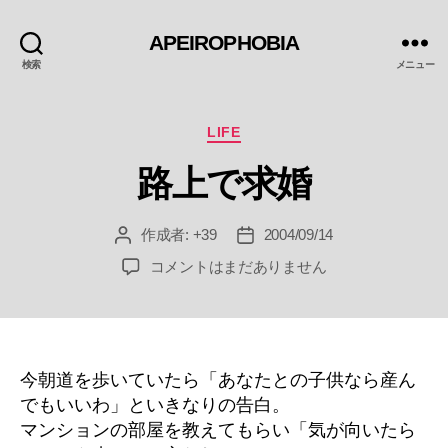
APEIROPHOBIA
検索
メニュー
カ
LIFE
テ
路上で求婚
ゴ
リ
ー
作成者:
+39
2004/09/14
投
投
稿
稿
路
コメントはまだありません
者
日
上
で
求
婚
へ
今朝道を歩いていたら「あなたとの子供なら産ん
の
でもいいわ」といきなりの告白。
マンションの部屋を教えてもらい「気が向いたら