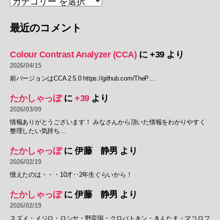
最近のコメント
Colour Contrast Analyzer (CCA)
に
+39
より
2026/04/15
前バージョンはCCA 2.5.0 https://github.com/TheP…
たかしゃっぽ
に
+39
より
2026/03/09
情報ありがとうございます！ みなさんから頂いた情報をわかりやすく
整理したい気持ち…
たかしゃっぽ
に
伊藤 静男
より
2026/02/19
憶えたのは・・・10才‥2年生ぐらいから！
たかしゃっぽ
に
伊藤 静男
より
2026/02/19
スズメ・メジロ・ロシヤ・野蛮国・クロパトキン・きんたま・マコロフ