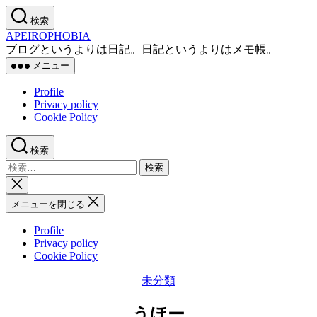
コ
検索
ン
APEIROPHOBIA
テ
ブログというよりは日記。日記というよりはメモ帳。
ン
メニュー
ツ
へ
Profile
ス
Privacy policy
キ
Cookie Policy
ッ
プ
検索
検
索
検
対
索
メニューを閉じる
象:
を
閉
Profile
じ
Privacy policy
る
Cookie Policy
カ
未分類
テ
ゴ
うほー