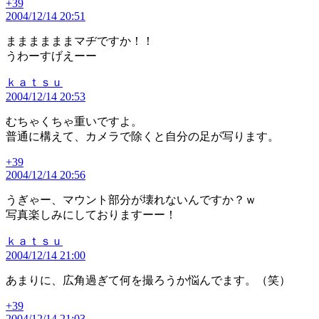
+39
の
2004/12/14 20:51
発
言:
ままままままマヂですか！！
うわーすげえーー
の
ｋａｔｓｕ
2004/12/14 20:53
発
言:
むちゃくちゃ重いですよ。
普通に構えて、カメラで除くと自分の足が写ります。
+39
の
2004/12/14 20:56
発
言:
うぎゃー、マウント部分が壊れないんですか？ｗ
写真楽しみにしておりますーー！
の
ｋａｔｓｕ
2004/12/14 21:00
発
言:
あまりに、広角過ぎて何を撮ろうか悩んでます。（笑）
+39
の
2004/12/14 21:03