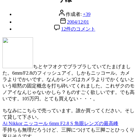
リ
ー
投
作成者:
+39
稿
投
2004/12/01
者
稿
う
12件のコメント
日
ほ
ー
へ
の
ちとヤフオクでブラブラしていてたまげまし
た。6mm/F2.8のフィッシュアイ。しかもニッコール。カメ
ラよりでかいです。なんかレンズはカメラよりでかくないと
いう暗黙の固定概念を打ち砕いてくれました。これザクのモ
ノアイなんじゃないかしら？ものすごく欲しいです。でも高
いです。105万円。とても買えない・・・。
ちなみにこちらで売っています。誰か買ってください。そし
て貸して下さい。
Ai Nikkor ニッコール 6mm F2.8 S 魚眼レンズの最高峰
手持ちも無理だろうけど、三脚につけても三脚ごとひっくり
返りそうです。