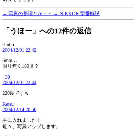
←
写真の整理とか・・
→
NIKKOR 型番解説
「うほー」への12件の返信
shutto
の
2004/12/01 22:42
発
言:
6mm…
限り無く180度？
+39
の
2004/12/01 22:44
発
言:
220度ですｗ
Katsu
の
2004/12/14 20:50
発
言:
手に入れました！
近々、写真アップします。