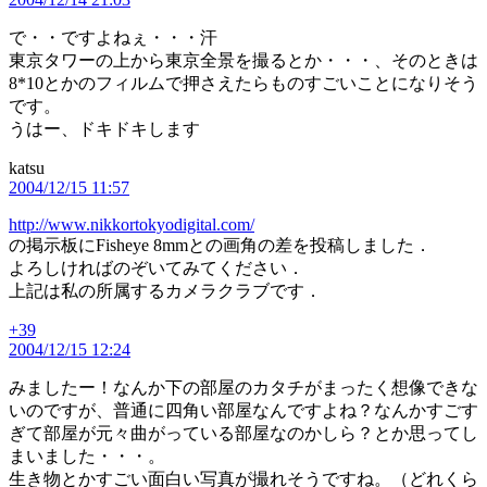
発
言:
で・・ですよねぇ・・・汗
東京タワーの上から東京全景を撮るとか・・・、そのときは
8*10とかのフィルムで押さえたらものすごいことになりそう
です。
うはー、ドキドキします
katsu
の
2004/12/15 11:57
発
言:
http://www.nikkortokyodigital.com/
の掲示板にFisheye 8mmとの画角の差を投稿しました．
よろしければのぞいてみてください．
上記は私の所属するカメラクラブです．
+39
の
2004/12/15 12:24
発
言:
みましたー！なんか下の部屋のカタチがまったく想像できな
いのですが、普通に四角い部屋なんですよね？なんかすごす
ぎて部屋が元々曲がっている部屋なのかしら？とか思ってし
まいました・・・。
生き物とかすごい面白い写真が撮れそうですね。（どれくら