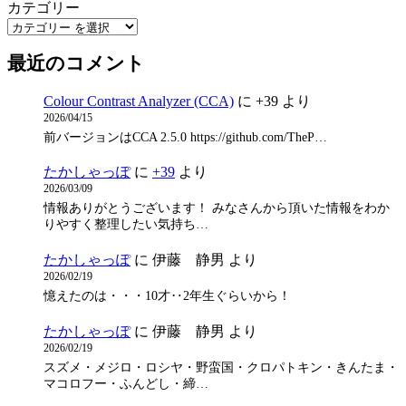
カテゴリー
最近のコメント
Colour Contrast Analyzer (CCA)
に
+39
より
2026/04/15
前バージョンはCCA 2.5.0 https://github.com/TheP…
たかしゃっぽ
に
+39
より
2026/03/09
情報ありがとうございます！ みなさんから頂いた情報をわか
りやすく整理したい気持ち…
たかしゃっぽ
に
伊藤 静男
より
2026/02/19
憶えたのは・・・10才‥2年生ぐらいから！
たかしゃっぽ
に
伊藤 静男
より
2026/02/19
スズメ・メジロ・ロシヤ・野蛮国・クロパトキン・きんたま・
マコロフー・ふんどし・締…