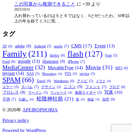
この写真から推測できること
に
+39
より
2025/10/31
入れ替わっているのは５と６ではなく、6と9だったわ。10年以
上の年を経てミスに気…
タグ
CMS
(17)
Event
(13)
adobe
(8)
apple
(7)
3D
(6)
Android
(5)
Family
(211)
flash
(127)
firefox
(6)
Font
(5)
google
(13)
illustrator
(8)
iPhone
(7)
Food
(6)
MediaCenter
(32)
Movie
(31)
MovableType
(14)
MP3
(6)
myson
(14)
NAS
(5)
PTA
(5)
service
(5)
Photoshop
(4)
SPAM
(66)
Travel
(6)
Wordpress
(6)
アドビ
(5)
イラク
(4)
ニコン
(9)
スパム
(7)
フォント
(7)
ブログ
(6)
エラー
(5)
デザイン
(5)
写真
(10)
プロレス
(8)
ラーメン
(5)
仮面ライダー
(5)
ワンピース
(4)
松陰神社前
(21)
子供
(7)
自作
(6)
引越し
(4)
祭
(4)
税金
(4)
© 2026年
APEIROPHOBIA
Privacy policy
Powered by WordPress