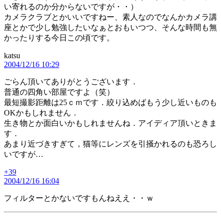
い寄れるのか分からないですが・・）
カメラクラブとかいいですねー、素人なのでなんかカメラ講
座とかで少し勉強したいなぁとおもいつつ、そんな時間も無
かったりする今日この頃です。
katsu
の
2004/12/16 10:29
発
言:
ごらん頂いてありがとうございます．
普通の四角い部屋ですよ（笑）
最短撮影距離は25ｃｍです．絞り込めばもう少し近いものも
OKかもしれません．
生き物とか面白いかもしれませんね．アイディア頂いときま
す．
あまり近づきすぎて，猫等にレンズを引掻かれるのも恐ろし
いですが…
+39
の
2004/12/16 16:04
発
言:
フィルターとかないですもんねええ・・ｗ