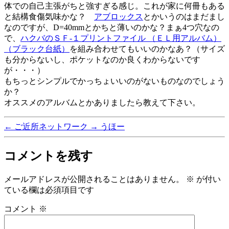
体での自己主張がちと強すぎる感じ。これが家に何冊もある
と結構食傷気味かな？
アブロックス
とかいうのはまだまし
なのですが、D=40mmとかちと薄いのかな？まぁ4つ穴なの
で、
ハクバのＳＦ-１プリントファイル （ＥＬ用アルバム）
（ブラック台紙）
を組み合わせてもいいのかなあ？（サイズ
も分からないし、ポケットなのか良くわからないです
が・・・）
もちっとシンプルでかっちょいいのがないものなのでしょう
か？
オススメのアルバムとかありましたら教えて下さい。
←
ご近所ネットワーク
→
うほー
コメントを残す
メールアドレスが公開されることはありません。
※
が付い
ている欄は必須項目です
コメント
※