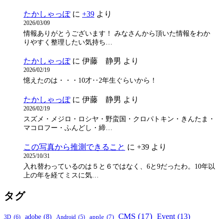
たかしゃっぽ
に
+39
より
2026/03/09
情報ありがとうございます！ みなさんから頂いた情報をわか
りやすく整理したい気持ち…
たかしゃっぽ
に
伊藤 静男
より
2026/02/19
憶えたのは・・・10才‥2年生ぐらいから！
たかしゃっぽ
に
伊藤 静男
より
2026/02/19
スズメ・メジロ・ロシヤ・野蛮国・クロパトキン・きんたま・
マコロフー・ふんどし・締…
この写真から推測できること
に
+39
より
2025/10/31
入れ替わっているのは５と６ではなく、6と9だったわ。10年以
上の年を経てミスに気…
タグ
CMS
(17)
Event
(13)
adobe
(8)
apple
(7)
3D
(6)
Android
(5)