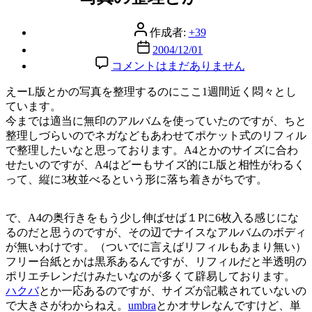
リ
ー
投
作成者:
+39
稿
投
2004/12/01
者
稿
写
コメントはまだありません
日
真
えーL版とかの写真を整理するのにここ1週間近く悶々とし
の
ています。
整
今までは適当に無印のアルバムを使っていたのですが、ちと
理
整理しづらいのでネガなどもあわせてポケット式のリフィル
と
で整理したいなと思っております。A4とかのサイズに合わ
か・・
せたいのですが、A4はどーもサイズ的にL版と相性がわるく
へ
って、縦に3枚並べるという形に落ち着きがちです。
の
で、A4の奥行きをもう少し伸ばせば１Pに6枚入る感じにな
るのだと思うのですが、その辺でナイスなアルバムのボディ
が無いわけです。（ついでに言えばリフィルもあまり無い）
フリー台紙とかは黒系あるんですが、リフィルだと半透明の
ポリエチレンだけみたいなのが多くて辟易しております。
ハクバ
とか一応あるのですが、サイズが記載されていないの
で大きさがわからねえ。
umbra
とかオサレなんですけど、単