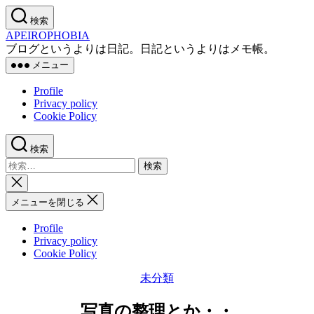
コ
検索
ン
APEIROPHOBIA
テ
ブログというよりは日記。日記というよりはメモ帳。
ン
メニュー
ツ
へ
Profile
ス
Privacy policy
キ
Cookie Policy
ッ
プ
検索
検
索
検
対
索
メニューを閉じる
象:
を
閉
Profile
じ
Privacy policy
る
Cookie Policy
カ
未分類
テ
ゴ
写真の整理とか・・