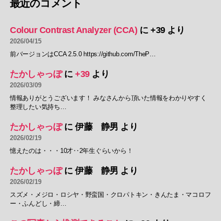
最近のコメント
Colour Contrast Analyzer (CCA)
に
+39
より
2026/04/15
前バージョンはCCA 2.5.0 https://github.com/TheP…
たかしゃっぽ
に
+39
より
2026/03/09
情報ありがとうございます！ みなさんから頂いた情報をわかりやすく
整理したい気持ち…
たかしゃっぽ
に
伊藤 静男
より
2026/02/19
憶えたのは・・・10才‥2年生ぐらいから！
たかしゃっぽ
に
伊藤 静男
より
2026/02/19
スズメ・メジロ・ロシヤ・野蛮国・クロパトキン・きんたま・マコロフ
ー・ふんどし・締…