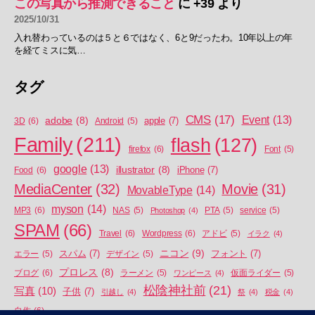
この写真から推測できること
に
+39
より
2025/10/31
入れ替わっているのは５と６ではなく、6と9だったわ。10年以上の年
を経てミスに気…
タグ
CMS
(17)
Event
(13)
adobe
(8)
apple
(7)
3D
(6)
Android
(5)
Family
(211)
flash
(127)
firefox
(6)
Font
(5)
google
(13)
illustrator
(8)
iPhone
(7)
Food
(6)
MediaCenter
(32)
Movie
(31)
MovableType
(14)
myson
(14)
MP3
(6)
NAS
(5)
Photoshop
(4)
PTA
(5)
service
(5)
SPAM
(66)
Travel
(6)
Wordpress
(6)
アドビ
(5)
イラク
(4)
ニコン
(9)
スパム
(7)
フォント
(7)
エラー
(5)
デザイン
(5)
プロレス
(8)
ブログ
(6)
ラーメン
(5)
ワンピース
(4)
仮面ライダー
(5)
松陰神社前
(21)
写真
(10)
子供
(7)
引越し
(4)
祭
(4)
税金
(4)
自作
(6)