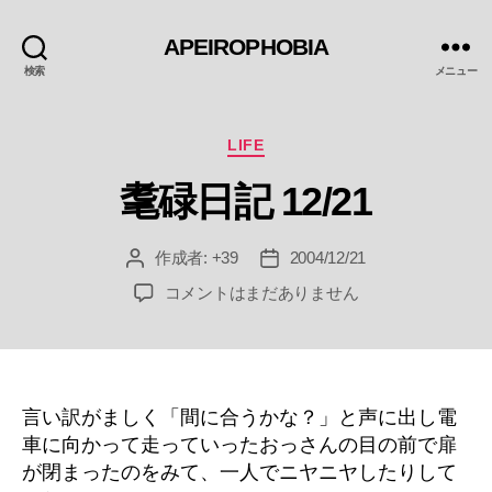
APEIROPHOBIA
検索
メニュー
カ
LIFE
テ
耄碌日記 12/21
ゴ
リ
ー
作成者:
+39
2004/12/21
投
投
稿
稿
耄
コメントはまだありません
者
日
碌
日
記
12/21
へ
言い訳がましく「間に合うかな？」と声に出し電
の
車に向かって走っていったおっさんの目の前で扉
が閉まったのをみて、一人でニヤニヤしたりして