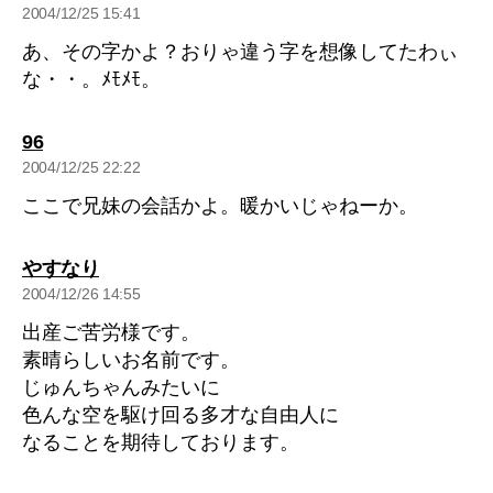
発
2004/12/25 15:41
言:
あ、その字かよ？おりゃ違う字を想像してたわぃ
な・・。ﾒﾓﾒﾓ。
の
96
発
2004/12/25 22:22
言:
ここで兄妹の会話かよ。暖かいじゃねーか。
の
やすなり
発
2004/12/26 14:55
言:
出産ご苦労様です。
素晴らしいお名前です。
じゅんちゃんみたいに
色んな空を駆け回る多才な自由人に
なることを期待しております。