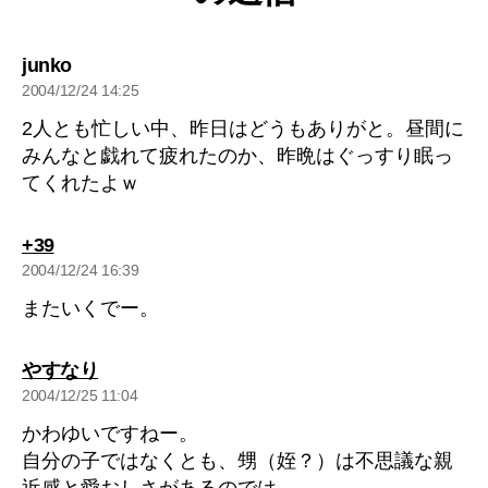
の
junko
発
2004/12/24 14:25
言:
2人とも忙しい中、昨日はどうもありがと。昼間に
みんなと戯れて疲れたのか、昨晩はぐっすり眠っ
てくれたよｗ
の
+39
発
2004/12/24 16:39
言:
またいくでー。
の
やすなり
発
2004/12/25 11:04
言:
かわゆいですねー。
自分の子ではなくとも、甥（姪？）は不思議な親
近感と愛おしさがあるのでは。