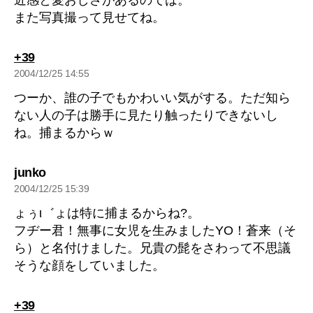
また写真撮って見せてね。
の
+39
発
2004/12/25 14:55
言:
つーか、誰の子でもかわいい気がする。ただ知ら
ない人の子は勝手に見たり触ったりできないし
ね。捕まるからｗ
の
junko
発
2004/12/25 15:39
言:
ょぅι゛ょは特に捕まるからね?。
フヂー君！無事に女児を生みましたYO！蒼来（そ
ら）と名付けました。兄貴の髭をさわって不思議
そうな顔をしていました。
の
+39