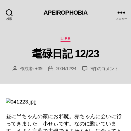
APEIROPHOBIA
検索
メニュー
カ
LIFE
テ
耄碌日記 12/23
ゴ
リ
ー
耄
作成者:
+39
2004/12/24
9件のコメント
投
投
碌
稿
稿
日
者
日
記
12/23
へ
の
昼に半ちゃんの家にお邪魔。赤ちゃんに会いに行
ってきました。小せぃです。なのに動いていま
す。うまく言葉で表現できませんが、生命って不