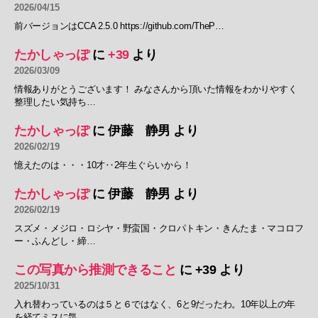
2026/04/15
前バージョンはCCA 2.5.0 https://github.com/TheP…
たかしゃっぽ
に
+39
より
2026/03/09
情報ありがとうございます！ みなさんから頂いた情報をわかりやすく
整理したい気持ち…
たかしゃっぽ
に
伊藤 静男
より
2026/02/19
憶えたのは・・・10才‥2年生ぐらいから！
たかしゃっぽ
に
伊藤 静男
より
2026/02/19
スズメ・メジロ・ロシヤ・野蛮国・クロパトキン・きんたま・マコロフ
ー・ふんどし・締…
この写真から推測できること
に
+39
より
2025/10/31
入れ替わっているのは５と６ではなく、6と9だったわ。10年以上の年
を経てミスに気…