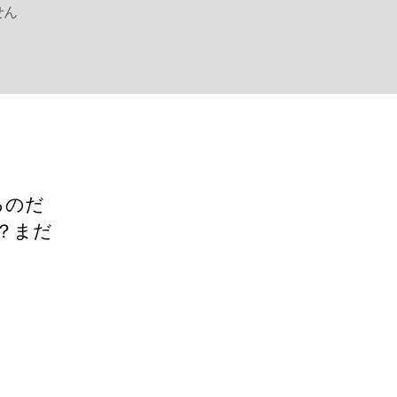
せん
るのだ
な？まだ