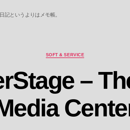
日記というよりはメモ帳。
カ
SOFT & SERVICE
テ
ゴ
erStage – Th
リ
ー
Media Cente