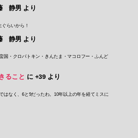
藤 静男
より
生ぐらいから！
藤 静男
より
蛮国・クロパトキン・きんたま・マコロフー・ふんど
きること
に
+39
より
ではなく、6と9だったわ。10年以上の年を経てミスに