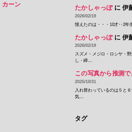
・カーン
たかしゃっぽ
に
伊
2026/02/19
憶えたのは・・・10才‥2年
たかしゃっぽ
に
伊
2026/02/19
スズメ・メジロ・ロシヤ・野
し・締…
この写真から推測で
2025/10/31
入れ替わっているのは５と６
気…
タグ