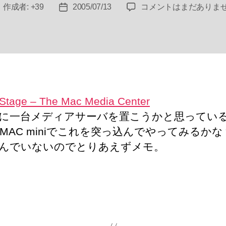
CenterStage
作成者:
+39
2005/07/13
コメントはまだありま
投
投
–
稿
稿
The
者
日
Mac
Media
Center
へ
の
Stage – The Mac Media Center
に一台メディアサーバを置こうかと思ってい
MAC miniでこれを突っ込んでやってみるか
んでいないのでとりあえずメモ。