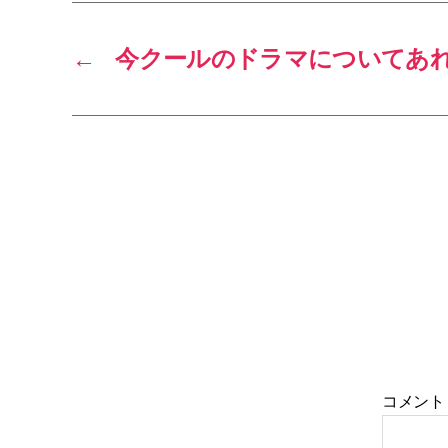
←
今クールのドラマについてあ
コメン