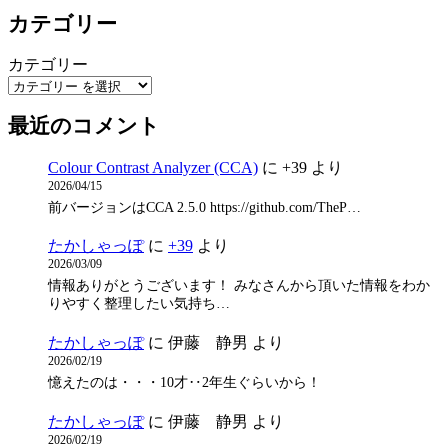
カテゴリー
カテゴリー
最近のコメント
Colour Contrast Analyzer (CCA)
に
+39
より
2026/04/15
前バージョンはCCA 2.5.0 https://github.com/TheP…
たかしゃっぽ
に
+39
より
2026/03/09
情報ありがとうございます！ みなさんから頂いた情報をわか
りやすく整理したい気持ち…
たかしゃっぽ
に
伊藤 静男
より
2026/02/19
憶えたのは・・・10才‥2年生ぐらいから！
たかしゃっぽ
に
伊藤 静男
より
2026/02/19