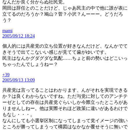
なんだか良く分からぬ社民党。
岡田は辞任とのことだけど、じゃあ民主の中で他に誰が表に
立てるのだろうか？鳩山？菅？小沢？んーーー。どうだろ
う？
mami
の
2005/09/12 18:24
発
言:
個人的には共産党の立ち位置が好きなんだけど、なんかでて
きそうで出てこないい感じが見てて歯がゆいです。
民主はなんかグダグダな気配……ちょと前の勢いはどこいっ
ちゃったんでしょうねー？
+39
の
2005/09/13 13:09
発
言:
共産党は言ってることはわかります、んがそれを実現できる
か？は良くわからないですね。ただ与党に対してのアンチテ
ーゼとしての存在は共産党ぐらいしか今際立ったところがあ
りませんしねー。他は実際それほど政策に違いがあるわけで
もなし・・・。
なんにしても小選挙区制になってしまって党イメージの強い
ところが勝ってしまうって構図はなかなか覆せそうに無いで