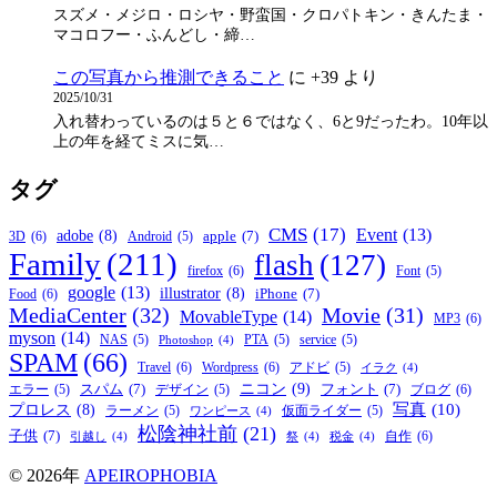
スズメ・メジロ・ロシヤ・野蛮国・クロパトキン・きんたま・
マコロフー・ふんどし・締…
この写真から推測できること
に
+39
より
2025/10/31
入れ替わっているのは５と６ではなく、6と9だったわ。10年以
上の年を経てミスに気…
タグ
CMS
(17)
Event
(13)
adobe
(8)
apple
(7)
3D
(6)
Android
(5)
Family
(211)
flash
(127)
firefox
(6)
Font
(5)
google
(13)
illustrator
(8)
iPhone
(7)
Food
(6)
MediaCenter
(32)
Movie
(31)
MovableType
(14)
MP3
(6)
myson
(14)
NAS
(5)
PTA
(5)
service
(5)
Photoshop
(4)
SPAM
(66)
Travel
(6)
Wordpress
(6)
アドビ
(5)
イラク
(4)
ニコン
(9)
スパム
(7)
フォント
(7)
ブログ
(6)
エラー
(5)
デザイン
(5)
写真
(10)
プロレス
(8)
ラーメン
(5)
仮面ライダー
(5)
ワンピース
(4)
松陰神社前
(21)
子供
(7)
自作
(6)
引越し
(4)
祭
(4)
税金
(4)
© 2026年
APEIROPHOBIA