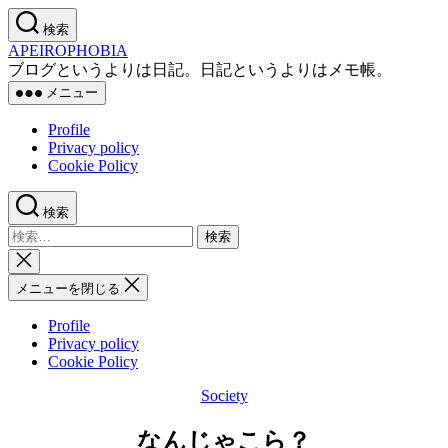
コ
検索
ン
APEIROPHOBIA
テ
ブログというよりは日記。日記というよりはメモ帳。
ン
メニュー
ツ
へ
Profile
ス
Privacy policy
キ
Cookie Policy
ッ
プ
検索
検
索
検
対
索
メニューを閉じる
象:
を
閉
Profile
じ
Privacy policy
る
Cookie Policy
Society
カ
テ
なんじゃこら？
ゴ