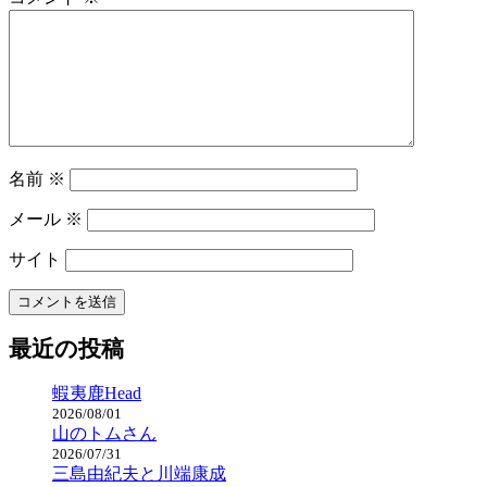
名前
※
メール
※
サイト
最近の投稿
蝦夷鹿Head
2026/08/01
山のトムさん
2026/07/31
三島由紀夫と川端康成