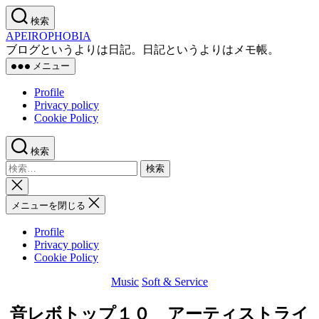
コ
検索
ン
APEIROPHOBIA
テ
ブログというよりは日記。日記というよりはメモ帳。
ン
メニュー
ツ
へ
Profile
ス
Privacy policy
キ
Cookie Policy
ッ
プ
検索
検
索
検
対
索
メニューを閉じる
象:
を
閉
Profile
じ
Privacy policy
る
Cookie Policy
Music
Soft & Service
カ
テ
音レボトップ１０ アーティストライ
ゴ