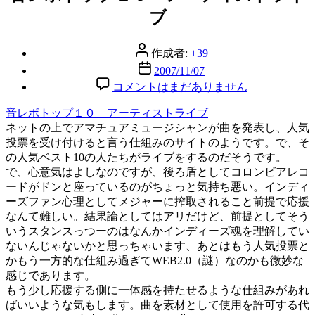
リ
ブ
ー
投
作成者:
+39
稿
投
2007/11/07
者
稿
音
コメントはまだありません
日
レ
音レボトップ１０ アーティストライブ
ボ
ネットの上でアマチュアミュージシャンが曲を発表し、人気
ト
投票を受け付けると言う仕組みのサイトのようです。で、そ
ッ
の人気ベスト10の人たちがライブをするのだそうです。
プ
で、心意気はよしなのですが、後ろ盾としてコロンビアレコ
１
ードがドンと座っているのがちょっと気持ち悪い。インディ
０
ーズファン心理としてメジャーに搾取されること前提で応援
ア
なんて難しい。結果論としてはアリだけど、前提としてそう
ー
いうスタンスっつーのはなんかインディーズ魂を理解してい
テ
ないんじゃないかと思っちゃいます、あとはもう人気投票と
ィ
かもう一方的な仕組み過ぎてWEB2.0（謎）なのかも微妙な
ス
感じであります。
ト
もう少し応援する側に一体感を持たせるような仕組みがあれ
ラ
ばいいような気もします。曲を素材として使用を許可する代
イ