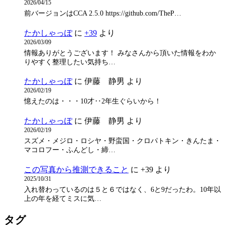
2026/04/15
前バージョンはCCA 2.5.0 https://github.com/TheP…
たかしゃっぽ
に
+39
より
2026/03/09
情報ありがとうございます！ みなさんから頂いた情報をわか
りやすく整理したい気持ち…
たかしゃっぽ
に
伊藤 静男
より
2026/02/19
憶えたのは・・・10才‥2年生ぐらいから！
たかしゃっぽ
に
伊藤 静男
より
2026/02/19
スズメ・メジロ・ロシヤ・野蛮国・クロパトキン・きんたま・
マコロフー・ふんどし・締…
この写真から推測できること
に
+39
より
2025/10/31
入れ替わっているのは５と６ではなく、6と9だったわ。10年以
上の年を経てミスに気…
タグ