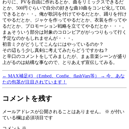
わりに、PVを自由に作れるとか、曲をリミックスできるだ
ブ
とか、500円ぐらいで自分の好きな曲10曲をコンピ化してDL
へ
できるとか・・。俺が歌詞を付けてやるだとか、踊りを付け
の
てやるだとか、ジャケを作ってやるだとか、衣装を作ってや
るだとか、プロモーション戦略を立ててやるだとか・・・。
まぁそういう部分は対象のコロンビアががっつりもって行く
予定なのかもしれませんが・・・。
初音ミクがどうしてこんなにはやっているのか？
その辺もう少し真剣に考えてみたらどうですかね？
と辛口のコメントをしてみましたが、まぁ音楽シーンが盛り
上がるのは結構な事なので、とりあえず宣伝してみる。
←
MAX補足#3 （Embed、Config、flashVars等）
→
今、あな
たの包茎が注目されています！
コメントを残す
メールアドレスが公開されることはありません。
※
が付い
ている欄は必須項目です
コメント
※