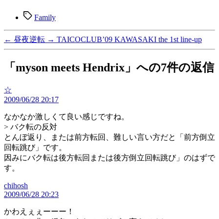
タ
Family
グ
←
昼夜逆転
→
TAICOCLUB’09 KAWASAKI the 1st line-up
「myson meets Hendrix」への7件の返信
の
☆
2009/06/28 20:17
発
言:
なかなか激しくて良い感じですね。
> バク転の反対
とんぼ返り、または前方転回、難しい言い方だと「前方倒立
回転跳び」です。
因みにバク転は後方転回または後方倒立回転跳び」のはずで
す。
chihosh
の
2009/06/28 20:23
発
言:
かわえぇぇーーー！