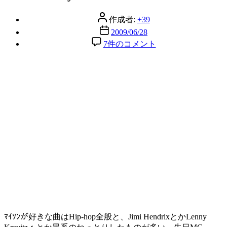
リ
ー
投
作成者:
+39
稿
投
2009/06/28
者
稿
myson
7件のコメント
meets
日
Hendrix
へ
の
ﾏｲｿﾝが好きな曲はHip-hop全般と、Jimi HendrixとかLenny