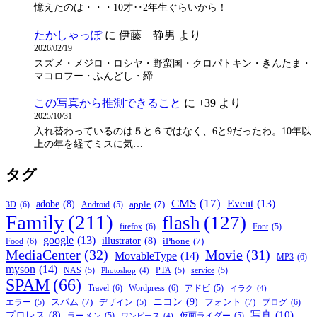
憶えたのは・・・10才‥2年生ぐらいから！
たかしゃっぽ
に
伊藤 静男
より
2026/02/19
スズメ・メジロ・ロシヤ・野蛮国・クロパトキン・きんたま・
マコロフー・ふんどし・締…
この写真から推測できること
に
+39
より
2025/10/31
入れ替わっているのは５と６ではなく、6と9だったわ。10年以
上の年を経てミスに気…
タグ
CMS
(17)
Event
(13)
adobe
(8)
apple
(7)
3D
(6)
Android
(5)
Family
(211)
flash
(127)
firefox
(6)
Font
(5)
google
(13)
illustrator
(8)
iPhone
(7)
Food
(6)
MediaCenter
(32)
Movie
(31)
MovableType
(14)
MP3
(6)
myson
(14)
NAS
(5)
PTA
(5)
service
(5)
Photoshop
(4)
SPAM
(66)
Travel
(6)
Wordpress
(6)
アドビ
(5)
イラク
(4)
ニコン
(9)
スパム
(7)
フォント
(7)
ブログ
(6)
エラー
(5)
デザイン
(5)
写真
(10)
プロレス
(8)
ラーメン
(5)
仮面ライダー
(5)
ワンピース
(4)