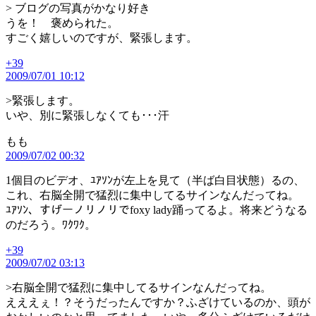
> ブログの写真がかなり好き
うを！ 褒められた。
すごく嬉しいのですが、緊張します。
+39
の
2009/07/01 10:12
発
言:
>緊張します。
いや、別に緊張しなくても･･･汗
の
もも
2009/07/02 00:32
発
言:
1個目のビデオ、ﾕｱｿﾝが左上を見て（半ば白目状態）るの、
これ、右脳全開で猛烈に集中してるサインなんだってね。
ﾕｱｿﾝ、すげーノリノリでfoxy lady踊ってるよ。将来どうなる
のだろう。ﾜｸﾜｸ。
+39
の
2009/07/02 03:13
発
言:
>右脳全開で猛烈に集中してるサインなんだってね。
えええぇ！？そうだったんですか？ふざけているのか、頭が