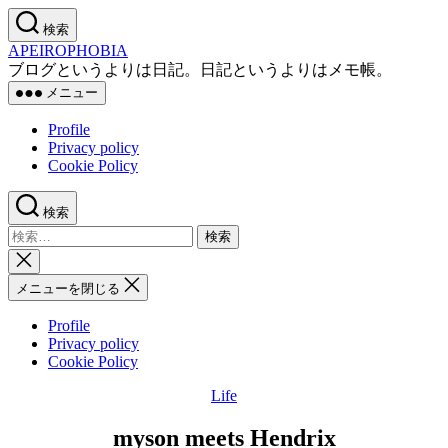
コ
検索
ン
APEIROPHOBIA
テ
ブログというよりは日記。日記というよりはメモ帳。
ン
メニュー
ツ
へ
Profile
ス
Privacy policy
キ
Cookie Policy
ッ
プ
検索
検
索
検
対
索
メニューを閉じる
象:
を
閉
Profile
じ
Privacy policy
る
Cookie Policy
Life
カ
テ
myson meets Hendrix
ゴ