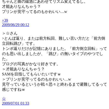
ちゃんと曲の緩急にあわせてリズム変えてるし。
才能ありなんちゃう？
プリンが見守ってるのもかわいい…w
+39
の
2009/06/29 00:12
発
言:
＞☆さん
>とんぼ返り、または前方転回、難しい言い方だと「前方倒
立回転跳び」です。
トンボ返りだけが記憶にありました。「前方倒立回転」って
のも思い出しましたが、「跳び」の無いタイプのやつでし
た。
ブログの写真がかなり好きです。
＞才能ありなんちゃう？
SAMを目指してもらいたいですｗ
＞プリンが見守ってるのもかわいい…w
見守っているというか戦々恐々と終わるまで避難してるって
感じですねｗ
の
☆
2009/07/01 01:33
発
言: