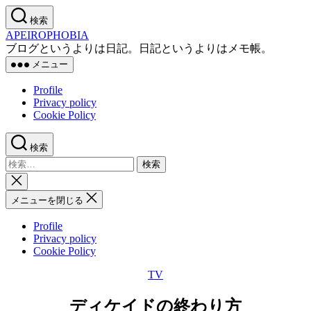
コ
検索
ン
APEIROPHOBIA
テ
ブログというよりは日記。日記というよりはメモ帳。
ン
メニュー
ツ
へ
Profile
ス
Privacy policy
キ
Cookie Policy
ッ
プ
検索
検
索
検
対
索
メニューを閉じる
象:
を
閉
Profile
じ
Privacy policy
る
Cookie Policy
TV
カ
テ
ディケイドの終わり方
ゴ