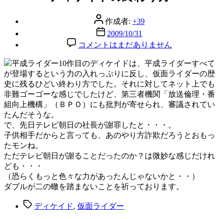
リ
ー
投
作成者:
+39
稿
投
2009/10/31
者
稿
デ
コメントはまだありません
日
ィ
ケ
平成ライダー10作目のディケイドは、平成ライダーすべて
イ
が登場するという力の入れっぷりに反し、仮面ライダーの歴
ド
史に残るひどい終わり方でした。それに対してネット上でも
の
非難ゴーゴーな感じでしたけど、第三者機関「放送倫理・番
終
組向上機構」（ＢＰＯ）にも批判が寄せられ、審議されてい
わ
たんだそうな。
り
で、先日テレビ朝日の社長が謝罪したと・・・。
方
子供相手だからと言っても、あのやり方詐欺だろうとおもっ
へ
たモンね。
の
ただテレビ朝日が謝ることだったのか？は微妙な感じだけれ
ども・・・
（恐らくもっと色々な力があったんじゃないかと・・）
ダブルが二の轍を踏まないことを祈っております。
タ
ディケイド
,
仮面ライダー
グ