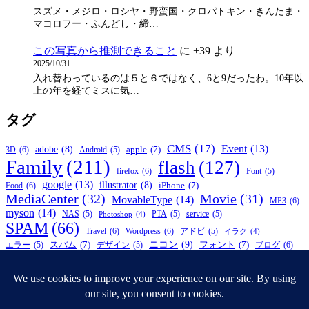
スズメ・メジロ・ロシヤ・野蛮国・クロパトキン・きんたま・
マコロフー・ふんどし・締…
この写真から推測できること
に
+39
より
2025/10/31
入れ替わっているのは５と６ではなく、6と9だったわ。10年以
上の年を経てミスに気…
タグ
CMS
(17)
Event
(13)
adobe
(8)
apple
(7)
3D
(6)
Android
(5)
Family
(211)
flash
(127)
firefox
(6)
Font
(5)
google
(13)
illustrator
(8)
iPhone
(7)
Food
(6)
MediaCenter
(32)
Movie
(31)
MovableType
(14)
MP3
(6)
myson
(14)
NAS
(5)
PTA
(5)
service
(5)
Photoshop
(4)
SPAM
(66)
Travel
(6)
Wordpress
(6)
アドビ
(5)
イラク
(4)
ニコン
(9)
スパム
(7)
フォント
(7)
ブログ
(6)
エラー
(5)
デザイン
(5)
写真
(10)
プロレス
(8)
ラーメン
(5)
仮面ライダー
(5)
ワンピース
(4)
松陰神社前
(21)
子供
(7)
自作
(6)
引越し
(4)
祭
(4)
税金
(4)
© 2026年
APEIROPHOBIA