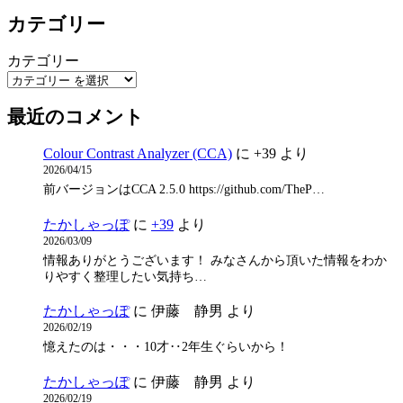
カテゴリー
カテゴリー
最近のコメント
Colour Contrast Analyzer (CCA)
に
+39
より
2026/04/15
前バージョンはCCA 2.5.0 https://github.com/TheP…
たかしゃっぽ
に
+39
より
2026/03/09
情報ありがとうございます！ みなさんから頂いた情報をわか
りやすく整理したい気持ち…
たかしゃっぽ
に
伊藤 静男
より
2026/02/19
憶えたのは・・・10才‥2年生ぐらいから！
たかしゃっぽ
に
伊藤 静男
より
2026/02/19