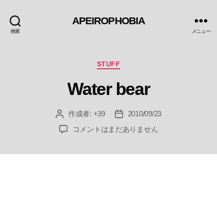
APEIROPHOBIA
検索
メニュー
カ
STUFF
テ
Water bear
ゴ
リ
ー
作成者:
+39
2010/09/23
投
投
稿
稿
Water
コメントはまだありません
者
日
bear
へ
の