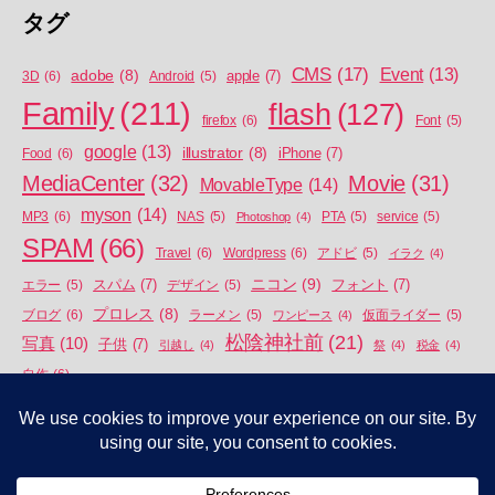
タグ
CMS
(17)
Event
(13)
adobe
(8)
apple
(7)
3D
(6)
Android
(5)
Family
(211)
flash
(127)
firefox
(6)
Font
(5)
google
(13)
illustrator
(8)
iPhone
(7)
Food
(6)
MediaCenter
(32)
Movie
(31)
MovableType
(14)
myson
(14)
MP3
(6)
NAS
(5)
Photoshop
(4)
PTA
(5)
service
(5)
SPAM
(66)
Travel
(6)
Wordpress
(6)
アドビ
(5)
イラク
(4)
ニコン
(9)
スパム
(7)
フォント
(7)
エラー
(5)
デザイン
(5)
プロレス
(8)
ブログ
(6)
ラーメン
(5)
ワンピース
(4)
仮面ライダー
(5)
松陰神社前
(21)
写真
(10)
子供
(7)
引越し
(4)
祭
(4)
税金
(4)
自作
(6)