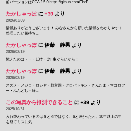
前バージョンはCCA 2.5.0 https://github.com/TheP…
たかしゃっぽ
に
+39
より
2026/03/09
情報ありがとうございます！ みなさんから頂いた情報をわかりやすく
整理したい気持ち…
たかしゃっぽ
に
伊藤 静男
より
2026/02/19
憶えたのは・・・10才‥2年生ぐらいから！
たかしゃっぽ
に
伊藤 静男
より
2026/02/19
スズメ・メジロ・ロシヤ・野蛮国・クロパトキン・きんたま・マコロフ
ー・ふんどし・締…
この写真から推測できること
に
+39
より
2025/10/31
入れ替わっているのは５と６ではなく、6と9だったわ。10年以上の年
を経てミスに気…