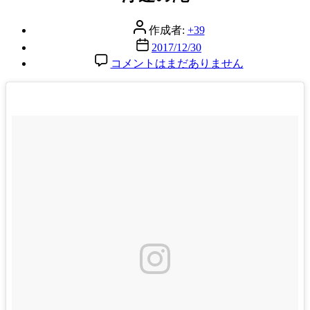
リ
ー
投
作成者:
+39
稿
投
2017/12/30
者
稿
浄
コメントはまだありません
日
蓮
の
滝
へ
の