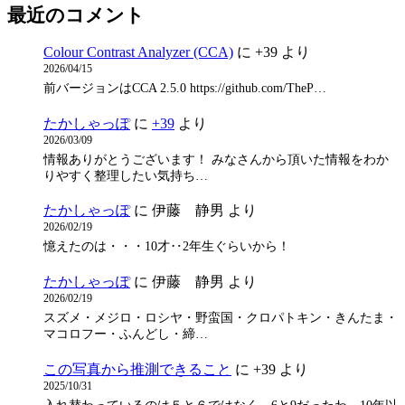
最近のコメント
Colour Contrast Analyzer (CCA)
に
+39
より
2026/04/15
前バージョンはCCA 2.5.0 https://github.com/TheP…
たかしゃっぽ
に
+39
より
2026/03/09
情報ありがとうございます！ みなさんから頂いた情報をわか
りやすく整理したい気持ち…
たかしゃっぽ
に
伊藤 静男
より
2026/02/19
憶えたのは・・・10才‥2年生ぐらいから！
たかしゃっぽ
に
伊藤 静男
より
2026/02/19
スズメ・メジロ・ロシヤ・野蛮国・クロパトキン・きんたま・
マコロフー・ふんどし・締…
この写真から推測できること
に
+39
より
2025/10/31