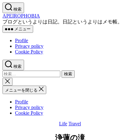
コ
検索
ン
APEIROPHOBIA
テ
ブログというよりは日記。日記というよりはメモ帳。
ン
メニュー
ツ
へ
Profile
ス
Privacy policy
キ
Cookie Policy
ッ
プ
検索
検
索
検
対
索
メニューを閉じる
象:
を
閉
Profile
じ
Privacy policy
る
Cookie Policy
Life
Travel
カ
テ
浄蓮の滝
ゴ