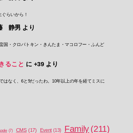
生ぐらいから！
藤 静男
より
蛮国・クロパトキン・きんたま・マコロフー・ふんど
きること
に
+39
より
ではなく、6と9だったわ。10年以上の年を経てミスに
Family
(211)
CMS
(17)
Event
(13)
pple
(7)