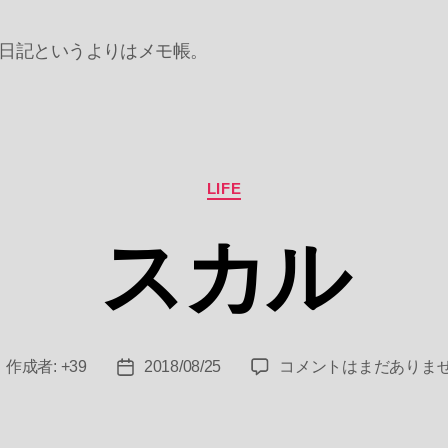
日記というよりはメモ帳。
カ
LIFE
テ
ゴ
スカル
リ
ー
ス
作成者:
+39
2018/08/25
コメントはまだありま
投
投
カ
稿
稿
ル
者
日
へ