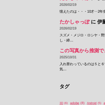
2026/02/19
憶えたのは・・・10才‥2年
たかしゃっぽ
に
伊
2026/02/19
スズメ・メジロ・ロシヤ・野
し・締…
この写真から推測で
2025/10/31
入れ替わっているのは５と６
気…
タグ
adobe
(8)
a
3D
(6)
Android
(5)