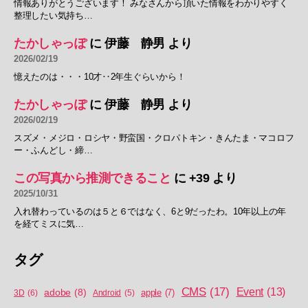
情報ありがとうございます！ みなさんから頂いた情報をわかりやすく
整理したい気持ち…
たかしゃっぽ
に
伊藤 静男
より
2026/02/19
憶えたのは・・・10才‥2年生ぐらいから！
たかしゃっぽ
に
伊藤 静男
より
2026/02/19
スズメ・メジロ・ロシヤ・野蛮国・クロパトキン・きんたま・マコロフ
ー・ふんどし・締…
この写真から推測できること
に
+39
より
2025/10/31
入れ替わっているのは５と６ではなく、6と9だったわ。10年以上の年
を経てミスに気…
タグ
CMS
(17)
Event
(13)
adobe
(8)
apple
(7)
3D
(6)
Android
(5)