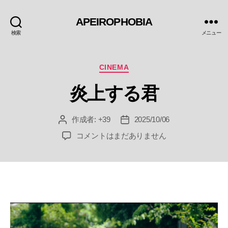
APEIROPHOBIA
検索
メニュー
カ
CINEMA
テ
炎上する君
ゴ
リ
ー
作成者:
+39
2025/10/06
投
投
稿
稿
炎
コメントはまだありません
者
日
上
す
る
君
へ
の