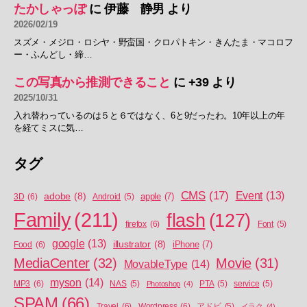
たかしゃっぽ
に
伊藤 静男
より
2026/02/19
スズメ・メジロ・ロシヤ・野蛮国・クロパトキン・きんたま・マコロフ
ー・ふんどし・締…
この写真から推測できること
に
+39
より
2025/10/31
入れ替わっているのは５と６ではなく、6と9だったわ。10年以上の年
を経てミスに気…
タグ
CMS
(17)
Event
(13)
adobe
(8)
apple
(7)
3D
(6)
Android
(5)
Family
(211)
flash
(127)
firefox
(6)
Font
(5)
google
(13)
illustrator
(8)
iPhone
(7)
Food
(6)
MediaCenter
(32)
Movie
(31)
MovableType
(14)
myson
(14)
MP3
(6)
NAS
(5)
Photoshop
(4)
PTA
(5)
service
(5)
SPAM
(66)
Travel
(6)
Wordpress
(6)
アドビ
(5)
イラク
(4)