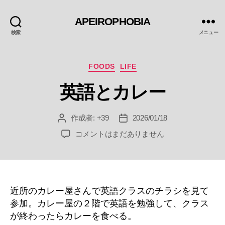
APEIROPHOBIA
検索
メニュー
カ
FOODS
LIFE
テ
英語とカレー
ゴ
リ
ー
作成者:
+39
2026/01/18
投
投
稿
稿
英
コメントはまだありません
者
日
語
と
カ
レ
ー
近所のカレー屋さんで英語クラスのチラシを見て
へ
参加。カレー屋の２階で英語を勉強して、クラス
の
が終わったらカレーを食べる。