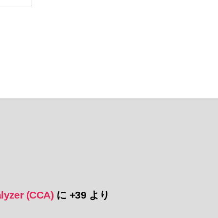
lyzer (CCA)
に
+39
より