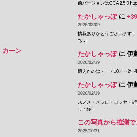
前バージョンはCCA 2.5.0 https:
たかしゃっぽ
に
+3
2026/03/09
情報ありがとうございます！
ち…
・カーン
たかしゃっぽ
に
伊
2026/02/19
憶えたのは・・・10才‥2年
たかしゃっぽ
に
伊
2026/02/19
スズメ・メジロ・ロシヤ・野
し・締…
この写真から推測で
2025/10/31