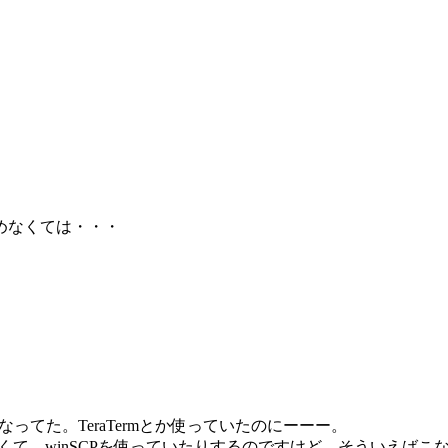
めなくては・・・
てた。TeraTermとか使っていたのにーーー。
か多くて、winSCPを使っていたりするのですけど、そういえばこ