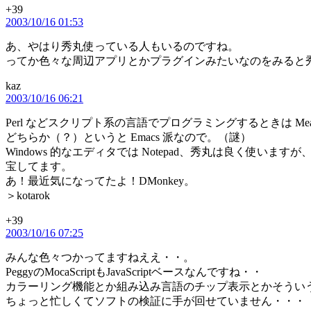
+39
の
2003/10/16 01:53
発
言:
あ、やはり秀丸使っている人もいるのですね。
ってか色々な周辺アプリとかプラグインみたいなのをみると
kaz
の
2003/10/16 06:21
発
言:
Perl などスクリプト系の言語でプログラミングするときは Me
どちらか（？）というと Emacs 派なので。（謎）
Windows 的なエディタでは Notepad、秀丸は良く使
宝してます。
あ！最近気になってたよ！DMonkey。
＞kotarok
+39
の
2003/10/16 07:25
発
言:
みんな色々つかってますねええ・・。
PeggyのMocaScriptもJavaScriptベースなんですね・・
カラーリング機能とか組み込み言語のチップ表示とかそうい
ちょっと忙しくてソフトの検証に手が回せていません・・・