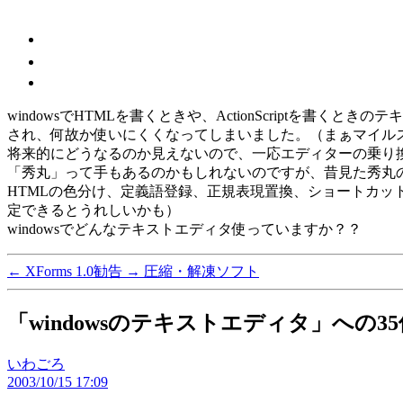
windowsでHTMLを書くときや、ActionScriptを書くとき
され、何故か使いにくくなってしまいました。（まぁマイル
将来的にどうなるのか見えないので、一応エディターの乗り
「秀丸」って手もあるのかもしれないのですが、昔見た秀丸
HTMLの色分け、定義語登録、正規表現置換、ショートカット
定できるとうれしいかも）
windowsでどんなテキストエディタ使っていますか？？
←
XForms 1.0勧告
→
圧縮・解凍ソフト
「windowsのテキストエディタ」への3
の
いわごろ
2003/10/15 17:09
発
言: