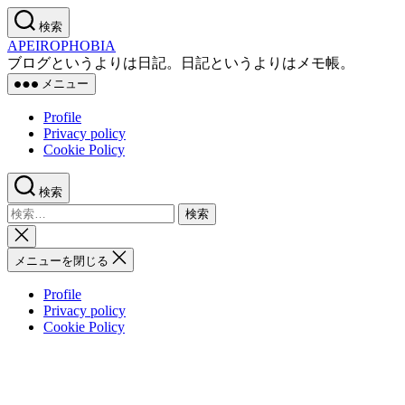
コ
検索
ン
APEIROPHOBIA
テ
ブログというよりは日記。日記というよりはメモ帳。
ン
メニュー
ツ
へ
Profile
ス
Privacy policy
キ
Cookie Policy
ッ
プ
検索
検
索
検
対
索
メニューを閉じる
象:
を
閉
Profile
じ
Privacy policy
る
Cookie Policy