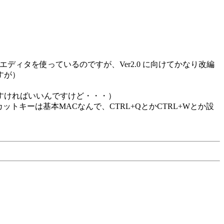
ディタを使っているのですが、Ver2.0 に向けてかなり改編
すが）
すければいいんですけど・・・）
キーは基本MACなんで、CTRL+QとかCTRL+Wとか設