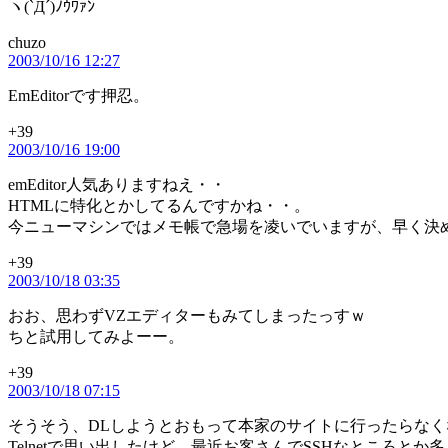
ヽ(`Д´)ﾉｳﾜｧﾝ
chuzo
の
2003/10/16 12:27
発
言:
EmEditorです押忍。
+39
の
2003/10/16 19:00
発
言:
emEditor人気ありますねえ・・
HTMLに特化とかしてるんですかね・・。
今ニューマシンではメモ帳で急場を凌いでいますが、早く決
+39
の
2003/10/18 03:35
発
言:
おお、思わずVZエディターもみてしまったっすｗ
ちと試用してみよーー。
+39
の
2003/10/18 07:15
発
言:
そうそう、DLしようとおもって本家のサイトに行ったらなくなっ
Telnetで思い出したけど、最近お客さんでSSHなところと