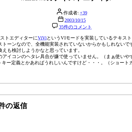
リ
ー
投
作成者:
+39
稿
投
2003/10/15
者
稿
windows
35件のコメント
の
日
テ
のテキストエディターに
ViVi
というVIモードを実装しているテキストエ
キ
ストーンなので、全機能実装されていないからかもしれないで
ス
換えも検討しようかなと思っています。
ト
のアイコンのヘタレ具合が嫌で使っていません。（まぁ使いや
エ
キー定義とかあればうれしいんですけど・・・。（ショートカット
デ
ィ
タ
へ
の
5件の返信