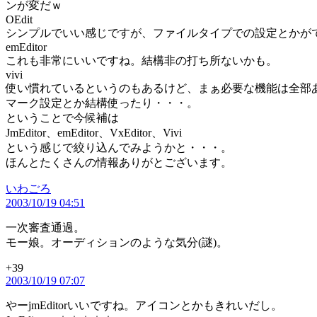
ンが変だｗ
OEdit
シンプルでいい感じですが、ファイルタイプでの設定とかが
emEditor
これも非常にいいですね。結構非の打ち所ないかも。
vivi
使い慣れているというのもあるけど、まぁ必要な機能は全部
マーク設定とか結構使ったり・・・。
ということで今候補は
JmEditor、emEditor、VxEditor、Vivi
という感じで絞り込んでみようかと・・・。
ほんとたくさんの情報ありがとございます。
の
いわごろ
2003/10/19 04:51
発
言:
一次審査通過。
モー娘。オーディションのような気分(謎)。
+39
の
2003/10/19 07:07
発
言:
やーjmEditorいいですね。アイコンとかもきれいだし。