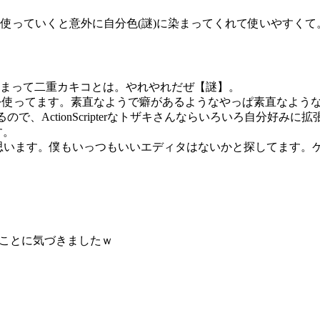
が、使っていくと意外に自分色(謎)に染まってくれて使いやすくて
いあまって二重カキコとは。やれやれだぜ【謎】。
いうのを使ってます。素直なようで癖があるようなやっぱ素直なよ
めるので、ActionScripterなトザキさんならいろいろ自分好みに
す。
いと思います。僕もいっつもいいエディタはないかと探してます。
いことに気づきましたｗ