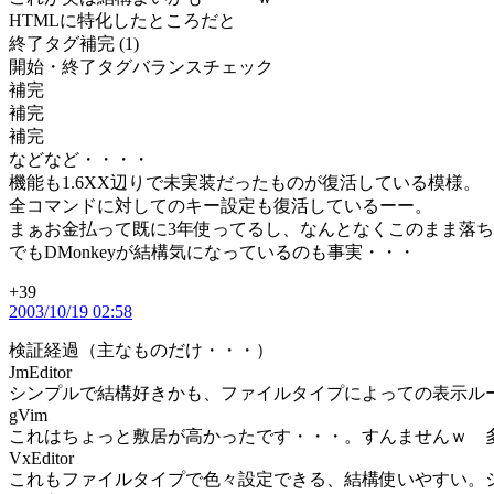
HTMLに特化したところだと
終了タグ補完 (1)
開始・終了タグバランスチェック
補完
補完
補完
などなど・・・・
機能も1.6XX辺りで未実装だったものが復活している模様。
全コマンドに対してのキー設定も復活しているーー。
まぁお金払って既に3年使ってるし、なんとなくこのまま落
でもDMonkeyが結構気になっているのも事実・・・
+39
の
2003/10/19 02:58
発
言:
検証経過（主なものだけ・・・）
JmEditor
シンプルで結構好きかも、ファイルタイプによっての表示ル
gVim
これはちょっと敷居が高かったです・・・。すんませんｗ 多
VxEditor
これもファイルタイプで色々設定できる、結構使いやすい。シ