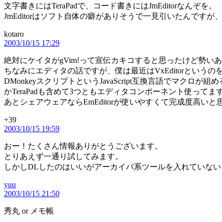
文字書きにはTeraPadで、コード書きにはJmEditorなんぞを。
JmEditorはソフト自体の癖がありそうで一見引いたんです
kotaro
の
2003/10/15 17:29
発
言:
絶対にケイタがgVim!って宣伝カキコすると思ったけど勢
ちなみにエディタの話ですが、僕は最近はVxEditorと
DMonkeyスクリプトというJavaScript互換言語でマクロが組
かTeraPadも含めて3つともエディタコンポーネント使ってま
あとシェアウェアならEmEditorが使いやすくて完成度高
+39
の
2003/10/15 19:59
発
言:
おー！たくさん情報ありがとうございます。
とりあえず一通り試してみます。
しかしDLしたのはいいがアーカイバ系ツールを入れていな
yuu
の
2003/10/15 21:50
発
言:
秀丸 or メモ帳