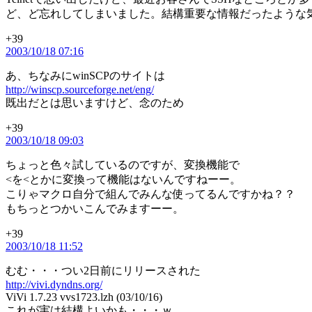
ど、ど忘れしてしまいました。結構重要な情報だったような
+39
の
2003/10/18 07:16
発
言:
あ、ちなみにwinSCPのサイトは
http://winscp.sourceforge.net/eng/
既出だとは思いますけど、念のため
+39
の
2003/10/18 09:03
発
言:
ちょっと色々試しているのですが、変換機能で
<を<とかに変換って機能はないんですねーー。
こりゃマクロ自分で組んでみんな使ってるんですかね？？
もちっとつかいこんでみますーー。
+39
の
2003/10/18 11:52
発
言:
むむ・・・つい2日前にリリースされた
http://vivi.dyndns.org/
ViVi 1.7.23 vvs1723.lzh (03/10/16)
これが実は結構よいかも・・・ｗ